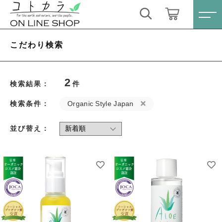
キーワード検索
ログイン / 会員登録
こだわり検索
すべて
お気に入り
2
検索結果：
件
こだわり検索
スキンケア・石鹸
検索条件：
Organic Style Japan
親カテゴリ
HINOKI（土佐ヒノキ）シリーズ
並び替え：
すべての商品
スキンケア・石鹸
サステナブル歯ブラシ・歯磨き粉
子カテゴリ
HINOKI（土佐ヒノキ）シリーズ
洗剤・食器用石鹸
サステナブル歯ブラシ・歯磨き粉
価格帯
タオル/ハンカチ
洗剤・食器用石鹸
～