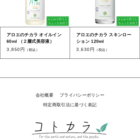
タオル/ハンカチ
国産［奥会津］かごバッグ
その他
国産［奥会津］かごバッグ
在庫あり
セール
カトラリー/食器
カトラリー/食器
アロエのチカラ オイルイン
アロエのチカラ スキンロー
並び順
60ml （２層式美容液）
ソーラーランタン（クリーンエネルギー）
ション 120ml
ソーラーランタン（クリーンエネルギー）
3,850円
3,630円
（税込）
（税込）
ファッション
ファッション
布ナプキン
布ナプキン
雑貨
ラリーキルト
雑貨
会社概要
プライバシーポリシー
キリム
特定商取引法に基づく表記
ラリーキルト
ギフトラッピング
キリム
その他