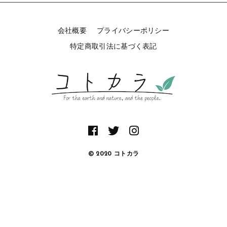
タオル/ハンカチ
国産［奥会津］かごバッグ
その他
国産［奥会津］かごバッグ
会社概要
プライバシーポリシー
在庫あり
セール
カトラリー/食器
特定商取引法に基づく表記
カトラリー/食器
並び順
ソーラーランタン（クリーンエネルギー）
ソーラーランタン（クリーンエネルギー）
ファッション
ファッション
布ナプキン
布ナプキン
雑貨
ラリーキルト
雑貨
© 2020 コトカラ
キリム
ラリーキルト
ギフトラッピング
キリム
その他