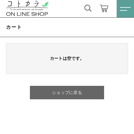
キーワード検索
ログイン / 会員登録
カート
すべて
お気に入り
こだわり検索
スキンケア・石鹸
カートは空です。
親カテゴリ
HINOKI（土佐ヒノキ）シリーズ
すべての商品
スキンケア・石鹸
サステナブル歯ブラシ・歯磨き粉
ショップに戻る
子カテゴリ
HINOKI（土佐ヒノキ）シリーズ
洗剤・食器用石鹸
サステナブル歯ブラシ・歯磨き粉
価格帯
タオル/ハンカチ
洗剤・食器用石鹸
～