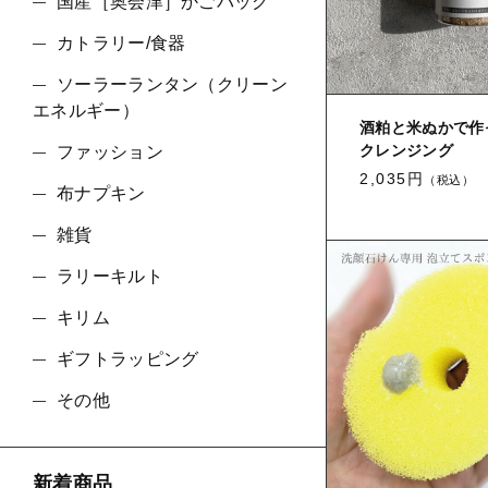
国産［奥会津］かごバッグ
カトラリー/食器
並び順
ソーラーランタン（クリーン
エネルギー）
酒粕と米ぬかで作
クレンジング
ファッション
2,035円
（税込）
布ナプキン
雑貨
ラリーキルト
キリム
ギフトラッピング
その他
新着商品