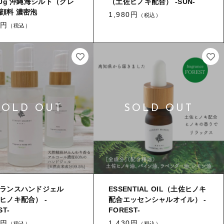
80g 沖縄海シルト（クレ
（土佐ヒノキ配合） -SUN-
顔料 濃密泡
1,980円
（税込）
0円
（税込）
ランスハンドジェル
ESSENTIAL OIL（土佐ヒノキ
ヒノキ配合） -
配合エッセンシャルオイル） -
ST-
FOREST-
0円
1,430円
（税込）
（税込）