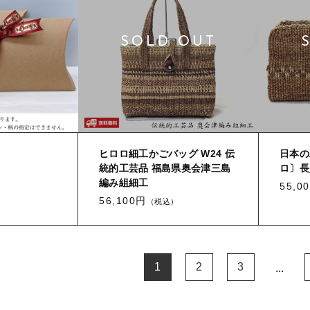
ヒロロ細工かごバッグ W24 伝
日本の
統的工芸品 福島県奥会津三島
ロ〕長
編み組細工
55,0
56,100円
（税込）
1
2
3
...