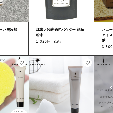
った無添加
純米大吟醸酒粕パウダー 酒粕
ハニー
粉末
ェイス
鹸
1,320円
（税込）
3,30