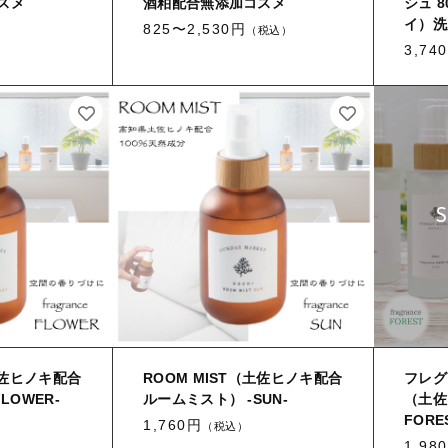
スメ
酒粕配合無添加コスメ
シュ 
イ）洗
825〜2,530円
（税込）
3,74
土佐ヒノキ配合
ROOM MIST（土佐ヒノキ配合
フレグ
LOWER-
ルームミスト） -SUN-
（土佐
FORE
1,760円
（税込）
1,98