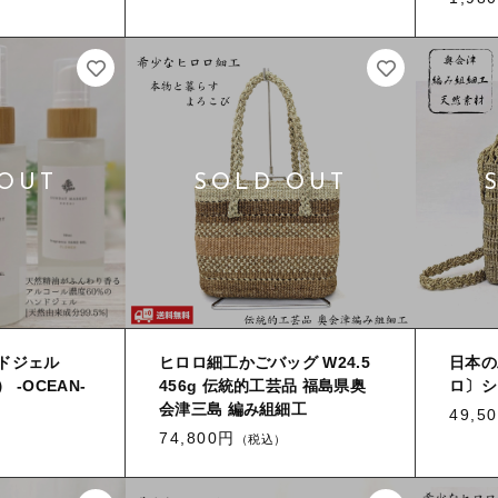
ドジェル
ヒロロ細工かごバッグ W24.5
日本の
-OCEAN-
456g 伝統的工芸品 福島県奥
ロ〕シ
会津三島 編み組細工
49,5
74,800円
（税込）