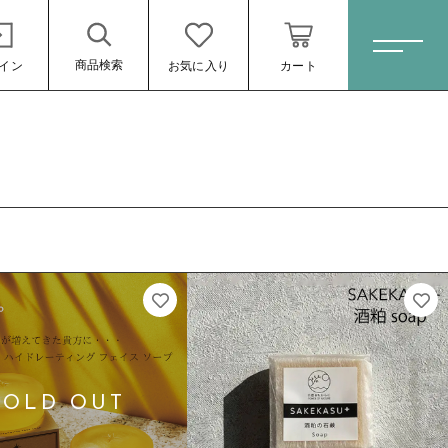
商品検索
イン
お気に入り
カート
ホーム
すべての商品
スキンケア・石鹸
HINOKI（土佐ヒノキ）シリーズ
サステナブル歯ブラシ・歯磨き粉
洗剤・食器用石鹸
タオル/ハンカチ
ール