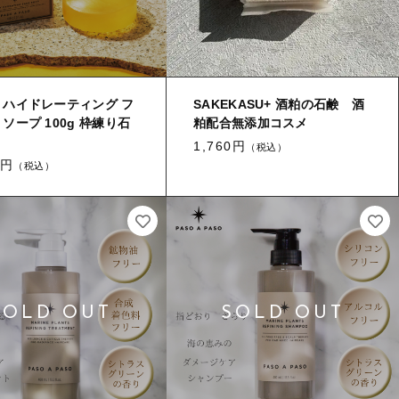
国産［奥会津］かごバッグ
カトラリー/食器
ソーラーランタン（クリーンエネ
ルギー）
 ハイドレーティング フ
SAKEKASU+ 酒粕の石鹸 酒
 ソープ 100g 枠練り石
粕配合無添加コスメ
ファッション
1,760円
（税込）
0円
（税込）
布ナプキン
雑貨
ラリーキルト
キリム
ギフトラッピング
その他
新着商品