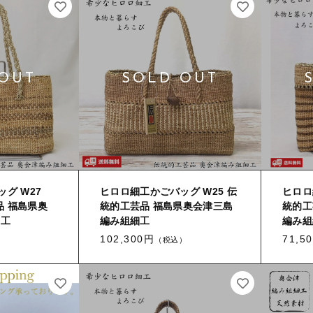
グ W27
ヒロロ細工かごバッグ W25 伝
ヒロロ
品 福島県奥
統的工芸品 福島県奥会津三島
統的工
細工
編み組細工
編み組
102,300円
71,5
（税込）