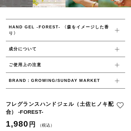
タオル/ハンカチ
国産［奥会津］かごバッグ
その他
国産［奥会津］かごバッグ
在庫あり
セール
カトラリー/食器
HAND GEL -FOREST- 〈森をイメージした香
カトラリー/食器
り〉
並び順
ソーラーランタン（クリーンエネルギー）
ソーラーランタン（クリーンエネルギー）
成分について
ファッション
ファッション
布ナプキン
ご使用上の注意
布ナプキン
雑貨
BRAND：GROWING/SUNDAY MARKET
ラリーキルト
雑貨
キリム
ラリーキルト
フレグランスハンドジェル（土佐ヒノキ配
ギフトラッピング
合） -FOREST-
キリム
その他
1,980
円
（税込）