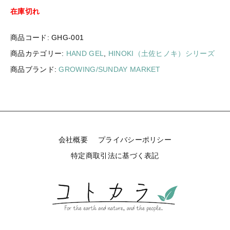
ギフトラッピング
在庫切れ
新着商品
その他
商品コード:
GHG-001
セール
商品カテゴリー:
HAND GEL
,
HINOKI（土佐ヒノキ）シリーズ
商品ブランド:
GROWING/SUNDAY MARKET
コトカラについて
お知らせ
会社概要
プライバシーポリシー
ブログ
特定商取引法に基づく表記
ご利用ガイド
お問い合わせ
ログイン