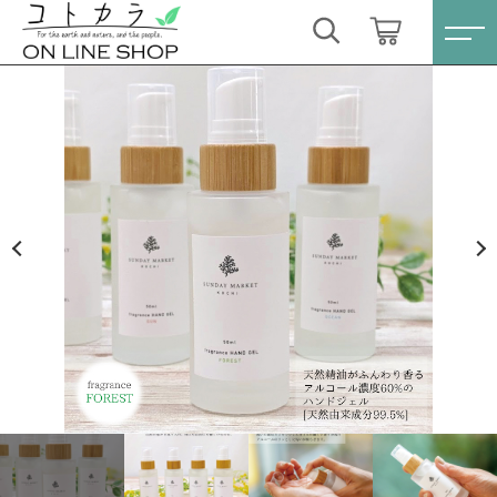
カートに商品を追加しました
キーワード検索
ログイン / 会員登録
フレグランスハンドジェル（土佐ヒノキ配合）
すべて
-FOREST-
お気に入り
数量
こだわり検索
スキンケア・石鹸
1,980円
（税込）
親カテゴリ
HINOKI（土佐ヒノキ）シリーズ
すべての商品
スキンケア・石鹸
サステナブル歯ブラシ・歯磨き粉
ショッピングを続ける
子カテゴリ
HINOKI（土佐ヒノキ）シリーズ
洗剤・食器用石鹸
サステナブル歯ブラシ・歯磨き粉
カートを確認する
価格帯
タオル/ハンカチ
洗剤・食器用石鹸
～