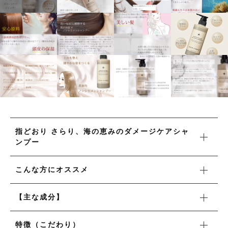
タオル/ハンカチ
国産［奥会津］かごバッグ
その他
国産［奥会津］かごバッグ
在庫あり
セール
カトラリー/食器
カトラリー/食器
並び順
ソーラーランタン（クリーンエネルギー）
ソーラーランタン（クリーンエネルギー）
ファッション
ファッション
布ナプキン
布ナプキン
雑貨
指どおり さらり、海の恵みのダメージケアシャ
ンプー
ラリーキルト
雑貨
キリム
こんな方にオススメ
ラリーキルト
ギフトラッピング
【主な成分】
キリム
その他
特徴（こだわり）