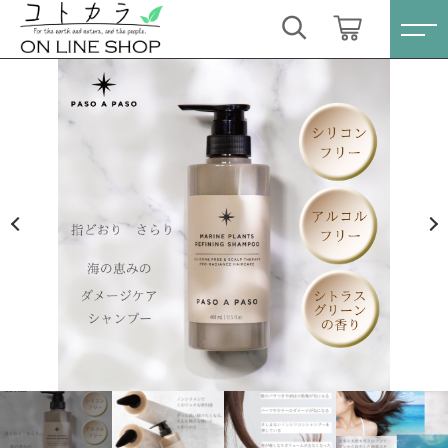
カートに商品を追加しました
キーワード検索
ログイン / 会員登録
マリン プランツ リファイニング シャンプー 400ml
すべて
海藻由来成分ダメージケア＆ノンシリコンシャンプ
お気に入り
ー
こだわり検索
数量
スキンケア・石鹸
3,960円
（税込）
親カテゴリ
HINOKI（土佐ヒノキ）シリーズ
すべての商品
スキンケア・石鹸
サステナブル歯ブラシ・歯磨き粉
子カテゴリ
ショッピングを続ける
HINOKI（土佐ヒノキ）シリーズ
洗剤・食器用石鹸
サステナブル歯ブラシ・歯磨き粉
価格帯
カートを確認する
タオル/ハンカチ
洗剤・食器用石鹸
～