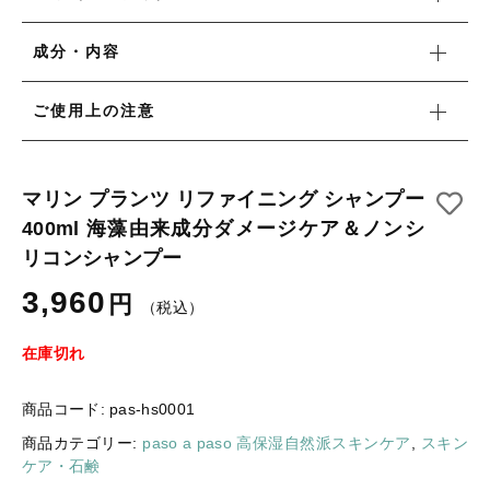
ギフトラッピング
新着商品
成分・内容
その他
セール
ご使用上の注意
マリン プランツ リファイニング シャンプー
コトカラについて
400ml 海藻由来成分ダメージケア＆ノンシ
リコンシャンプー
お知らせ
3,960
円
ブログ
（税込）
ご利用ガイド
在庫切れ
お問い合わせ
商品コード:
pas-hs0001
ログイン
商品カテゴリー:
paso a paso 高保湿自然派スキンケア
,
スキン
ケア・石鹸