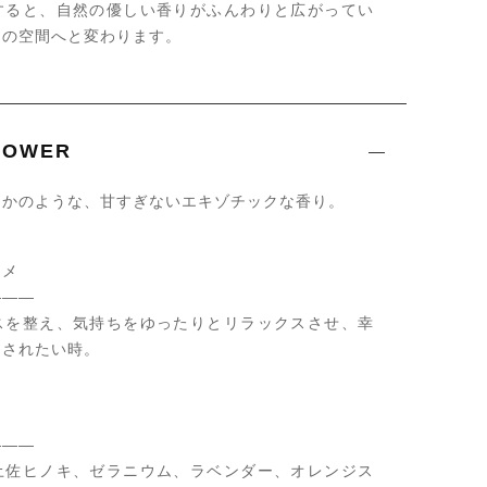
すると、自然の優しい香りがふんわりと広がってい
しの空間へと変わります。
FLOWER
るかのような、甘すぎないエキゾチックな香り。
スメ
———
スを整え、気持ちをゆったりとリラックスさせ、幸
たされたい時。
———
土佐ヒノキ、ゼラニウム、ラベンダー、オレンジス