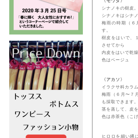
〈モワダ〉
シナノキの樹皮
シナノキはシナ
梅雨の時期（６
す。
樹皮をはいで、
させてから
内皮をはいで乾
色はベージュ
〈アカソ〉
イラクサ科カラ
梅雨（６月〜７
も採取できます
茎を蒸して、皮
色は赤茶色（こ
ヒロロを細い縄