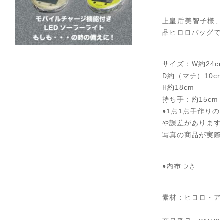
上皇后美智子様
品ヒロロバッグ
サイズ：W約24c
D約（マチ）10c
H約18cm
持ち手：約15cm
●1点1点手作り
や誤差がありま
写真の商品が実
●内布つき
素材：ヒロロ・