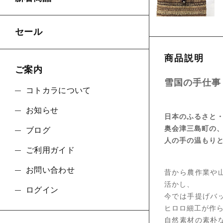
セール
商品説明
ご案内
雪国の手仕
コトカラについて
お知らせ
日本のふるさと
奥会津三島町の
ブログ
人の手の温もり
ご利用ガイド
お問い合わせ
昔から農作業や
活かし、
ログイン
今では手提げバ
ヒロロ細工が作
自然素材の素朴