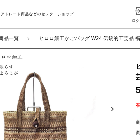
ェアトレード商品などのセレクトショップ
ログ
商品一覧
ヒロロ細工かごバッグ W24 伝統的工芸品 
加しました
ロ細工かごバッグ W24 伝統的工芸品 福島県奥会津三島 編
子カテゴリ
その他
在庫あり
セ