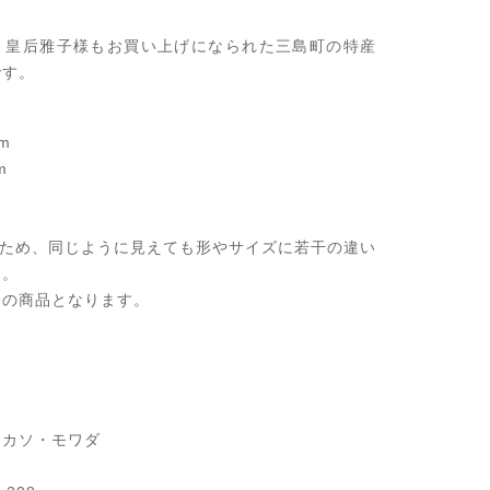
、皇后雅子様もお買い上げになられた三島町の特産
です。
m
m
のため、同じように見えても形やサイズに若干の違い
す。
際の商品となります。
アカソ・モワダ