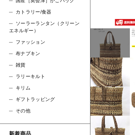
ショ
国産［奥会津］かごバッグ
カトラリー/食器
並び順
ソーラーランタン（クリーン
エネルギー）
ファッション
布ナプキン
雑貨
ラリーキルト
キリム
ギフトラッピング
その他
新着商品