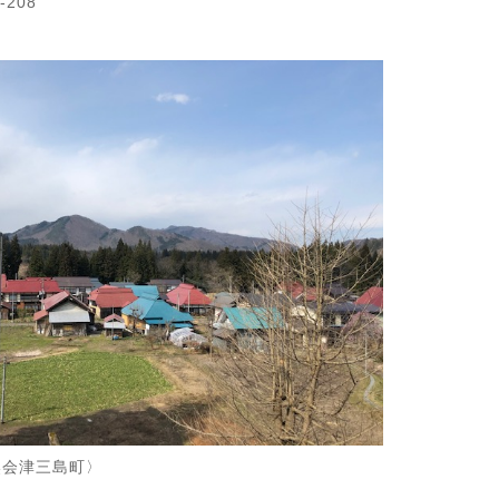
-208
の奥会津三島町〉