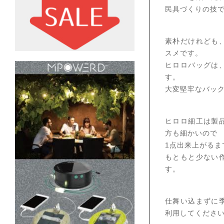
民具づくりの技
素朴だけれども
スメです。
ヒロロバッグは
す。
大変堅牢なバッ
ヒロロ細工は製
方も細かいので
1点出来上がるま
もともと少ない
す。
仕舞い込まずに
利用してくださ