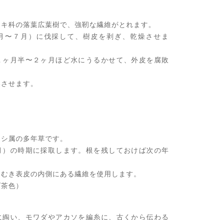
。
ノキ科の落葉広葉樹で、強靭な繊維がとれます。
月〜７月）に伐採して、樹皮を剥ぎ、乾燥させま
１ヶ月半〜２ヶ月ほど水にうるかせて、外皮を腐敗
燥させます。
ムシ属の多年草です。
月）の時期に採取します。根を残しておけば次の年
。
をむき表皮の内側にある繊維を使用します。
げ茶色）
に綯い、モワダやアカソを編糸に、古くから伝わる