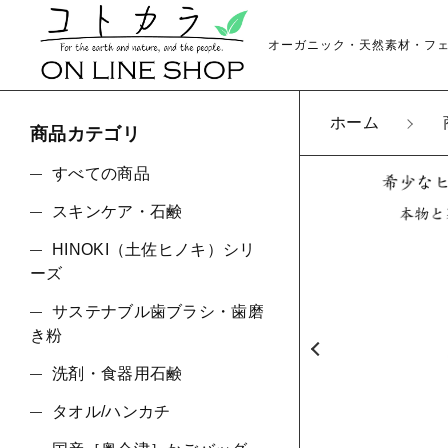
オーガニック・天然素材・フ
ホーム
商品カテゴリ
カートに商品を追
すべての商品
スキンケア・石鹸
HINOKI（土佐ヒノキ）シリ
ヒロ
親カテゴリ
ーズ
数量
サステナブル歯ブラシ・歯磨
き粉
洗剤・食器用石鹸
価格帯
タオル/ハンカチ
～