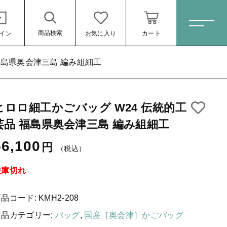
商品検索
イン
お気に入り
カート
ホーム
福島県奥会津三島 編み組細工
ヒロロ細工かごバッグ W24 伝統的工
すべての商品
芸品 福島県奥会津三島 編み組細工
スキンケア・石鹸
み組細工
56,100円
（税込）
56,100
円
（税込）
HINOKI（土佐ヒノキ）シリーズ
サステナブル歯ブラシ・歯磨き粉
在庫切れ
洗剤・食器用石鹸
商品コード:
KMH2-208
タオル/ハンカチ
商品カテゴリー:
バッグ
,
国産［奥会津］かごバッグ
ール