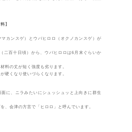
材料】
ヤマカンスゲ）とウバヒロロ（オクノカンスゲ）が
頃（二百十日頃）から、ウバヒロロは6月末ぐらいか
と材料の丈が短く強度も劣ります。
料が硬くなり使いづらくなります。
斜面に、ニラみたいにシュッシュッと上向きに群生
ゲを、会津の方言で「ヒロロ」と呼んでいます。