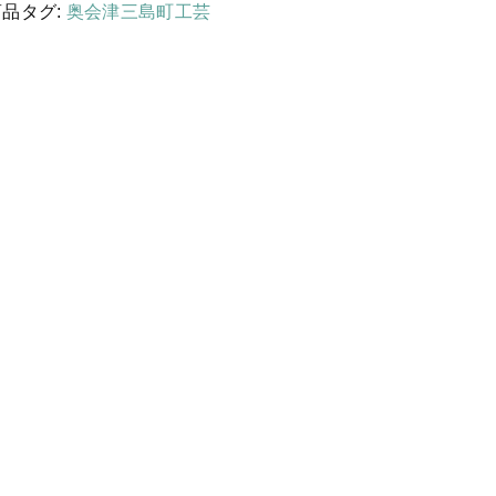
する
国産［奥会津］かごバッグ
商品タグ:
奥会津三島町工芸
カトラリー/食器
ソーラーランタン（クリーンエネ
ルギー）
ファッション
布ナプキン
雑貨
ラリーキルト
キリム
ギフトラッピング
その他
新着商品