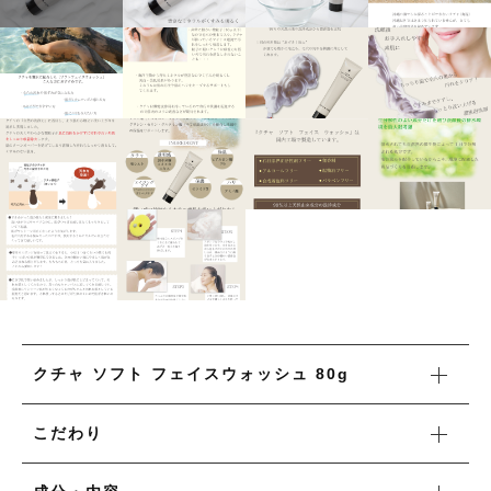
タオル/ハンカチ
国産［奥会津］かごバッグ
その他
国産［奥会津］かごバッグ
在庫あり
セール
カトラリー/食器
カトラリー/食器
並び順
ソーラーランタン（クリーンエネルギー）
ソーラーランタン（クリーンエネルギー）
ファッション
ファッション
布ナプキン
布ナプキン
雑貨
ラリーキルト
雑貨
キリム
クチャ ソフト フェイスウォッシュ 80g
ラリーキルト
ギフトラッピング
こだわり
キリム
その他