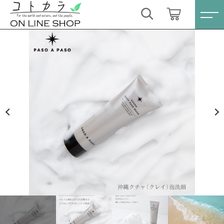
カートに商品を追加しました
キーワード検索
ログイン / 会員登録
クチャ ソフト フェイスウォッシュ 80g 沖縄海シ
すべて
ルト（クレイ）洗顔料 濃密泡
お気に入り
数量
こだわり検索
スキンケア・石鹸
3,740円
（税込）
親カテゴリ
HINOKI（土佐ヒノキ）シリーズ
すべての商品
スキンケア・石鹸
サステナブル歯ブラシ・歯磨き粉
ショッピングを続ける
子カテゴリ
HINOKI（土佐ヒノキ）シリーズ
洗剤・食器用石鹸
サステナブル歯ブラシ・歯磨き粉
カートを確認する
価格帯
タオル/ハンカチ
洗剤・食器用石鹸
～