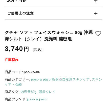
成分・内容
ギフトラッピング
新着商品
ご使用上の注意
その他
セール
クチャ ソフト フェイスウォッシュ 80g 沖縄
海シルト（クレイ）洗顔料 濃密泡
3,740
コトカラについて
円
（税込）
お知らせ
在庫切れ
ブログ
商品コード:
pas-kfw80
ご利用ガイド
商品カテゴリー:
paso a paso 高保湿自然派スキンケア
,
スキン
ケア・石鹸
お問い合わせ
商品タグ:
内容量80g
,
国産クレイ
ログイン
商品ブランド:
paso a paso