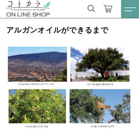
キーワード検索
ログイン / 会員登録
アルガンオイルができるまで
すべて
お気に入り
こだわり検索
スキンケア・石鹸
親カテゴリ
HINOKI（土佐ヒノキ）シリーズ
すべての商品
スキンケア・石鹸
サステナブル歯ブラシ・歯磨き粉
子カテゴリ
HINOKI（土佐ヒノキ）シリーズ
洗剤・食器用石鹸
サステナブル歯ブラシ・歯磨き粉
価格帯
タオル/ハンカチ
洗剤・食器用石鹸
～