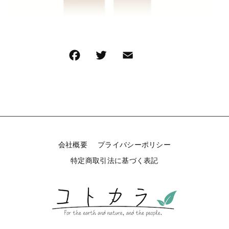
F
T
E
共
a
wi
m
有
c
tt
ai
e
er
l
b
o
会社概要
プライバシーポリシー
o
特定商取引法に基づく表記
k