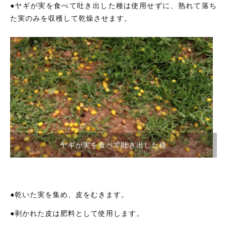
●ヤギが実を食べて吐き出した種は使用せずに、熟れて落ち
タオル/ハンカチ
国産［奥会津］かごバッグ
た実のみを収穫して乾燥させます。
その他
国産［奥会津］かごバッグ
在庫あり
セール
カトラリー/食器
カトラリー/食器
並び順
ソーラーランタン（クリーンエネルギー）
ソーラーランタン（クリーンエネルギー）
ファッション
ファッション
布ナプキン
布ナプキン
雑貨
ヤギが実を食べて吐き出した種
ラリーキルト
雑貨
キリム
ラリーキルト
ギフトラッピング
●乾いた実を集め、皮をむきます。
キリム
その他
●剥かれた皮は肥料として使用します。