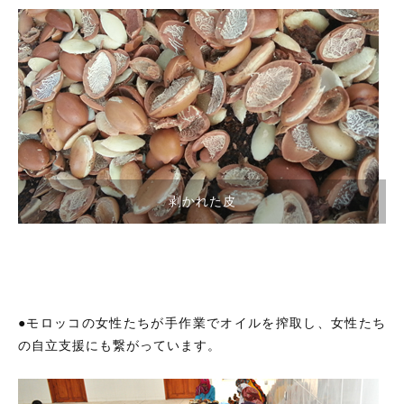
ギフトラッピング
新着商品
その他
セール
コトカラについて
剥かれた皮
お知らせ
ブログ
ご利用ガイド
お問い合わせ
●モロッコの女性たちが手作業でオイルを搾取し、女性たち
の自立支援にも繋がっています。
ログイン