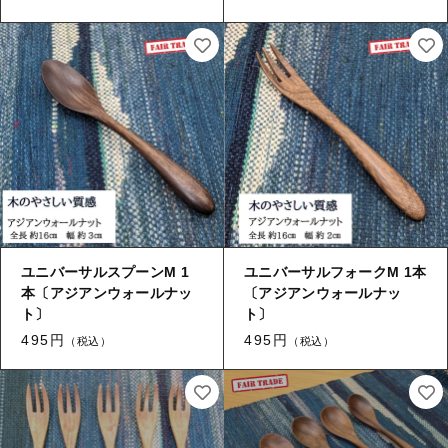
タオル/ハンカチ
国産［奥会津］かごバッグ
その他
国産［奥会津］かごバッグ
在庫あり
セール
カトラリー/食器
カトラリー/食器
並び順
ソーラーランタン（クリーンエネルギー）
ソーラーランタン（クリーンエネルギー）
ファッション
ファッション
布ナプキン
布ナプキン
雑貨
ユニバーサルスプーンM 1
ユニバーサルフォークM 1本
本〔アジアンウォールナッ
ラリーキルト
〔アジアンウォールナッ
雑貨
ト〕
ト〕
キリム
495円
495円
（税込）
（税込）
ラリーキルト
ギフトラッピング
キリム
その他