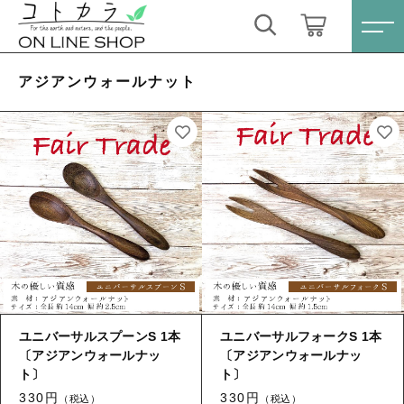
キーワード検索
ログイン / 会員登録
アジアンウォールナット
すべて
お気に入り
こだわり検索
スキンケア・石鹸
親カテゴリ
HINOKI（土佐ヒノキ）シリーズ
すべての商品
スキンケア・石鹸
サステナブル歯ブラシ・歯磨き粉
子カテゴリ
HINOKI（土佐ヒノキ）シリーズ
洗剤・食器用石鹸
ユニバーサルスプーンS 1本
ユニバーサルフォークS 1本
サステナブル歯ブラシ・歯磨き粉
〔アジアンウォールナッ
〔アジアンウォールナッ
価格帯
ト〕
タオル/ハンカチ
ト〕
洗剤・食器用石鹸
～
330円
330円
（税込）
（税込）