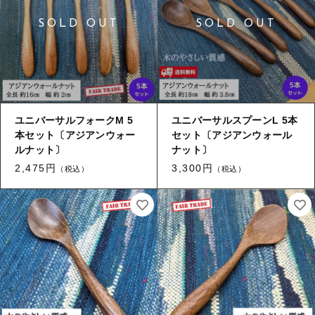
ギフトラッピング
新着商品
その他
セール
ユニバーサルフォークM 5
ユニバーサルスプーンL 5本
本セット〔アジアンウォー
セット〔アジアンウォール
コトカラについて
ルナット〕
ナット〕
お知らせ
2,475円
3,300円
（税込）
（税込）
ブログ
ご利用ガイド
お問い合わせ
ログイン