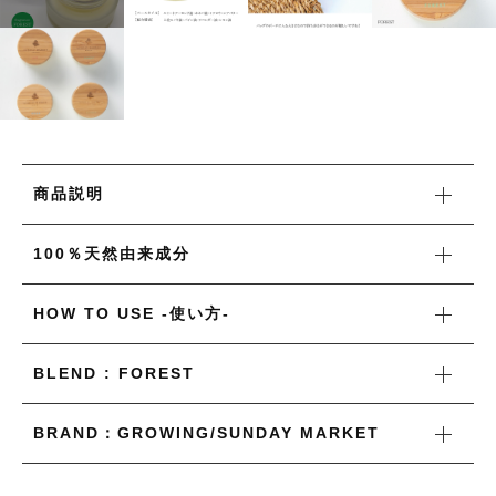
タオル/ハンカチ
国産［奥会津］かごバッグ
その他
国産［奥会津］かごバッグ
在庫あり
セール
カトラリー/食器
カトラリー/食器
並び順
ソーラーランタン（クリーンエネルギー）
ソーラーランタン（クリーンエネルギー）
ファッション
商品説明
ファッション
布ナプキン
100％天然由来成分
布ナプキン
雑貨
HOW TO USE -使い方-
ラリーキルト
雑貨
キリム
BLEND : FOREST
ラリーキルト
ギフトラッピング
BRAND：GROWING/SUNDAY MARKET
キリム
その他