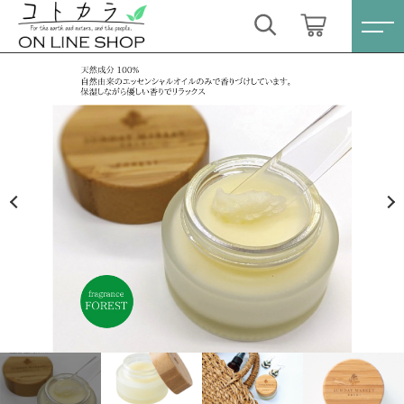
カートに商品を追加しました
キーワード検索
ログイン / 会員登録
SKIN BALM（土佐ヒノキ配合スキンバーム）
すべて
- FOREST-
お気に入り
数量
こだわり検索
スキンケア・石鹸
1,980円
（税込）
親カテゴリ
HINOKI（土佐ヒノキ）シリーズ
すべての商品
スキンケア・石鹸
サステナブル歯ブラシ・歯磨き粉
ショッピングを続ける
子カテゴリ
HINOKI（土佐ヒノキ）シリーズ
洗剤・食器用石鹸
サステナブル歯ブラシ・歯磨き粉
カートを確認する
価格帯
タオル/ハンカチ
洗剤・食器用石鹸
～