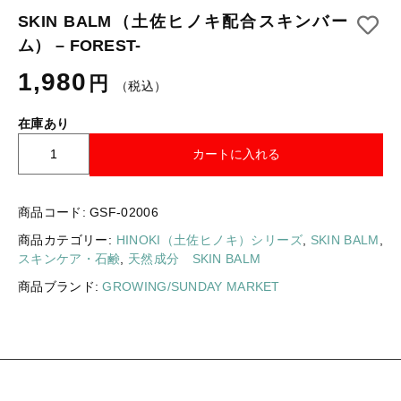
ギフトラッピング
SKIN BALM（土佐ヒノキ配合スキンバー
新着商品
ム） – FOREST-
その他
セール
1,980
円
（税込）
在庫あり
S
カートに入れる
K
コトカラについて
I
N
お知らせ
商品コード:
GSF-02006
B
商品カテゴリー:
HINOKI（土佐ヒノキ）シリーズ
,
SKIN BALM
,
A
ブログ
スキンケア・石鹸
,
天然成分 SKIN BALM
L
M
ご利用ガイド
商品ブランド:
GROWING/SUNDAY MARKET
（
お問い合わせ
土
佐
ログイン
ヒ
ノ
キ