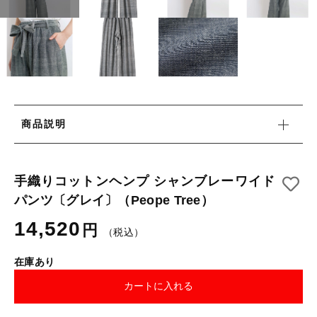
タオル/ハンカチ
国産［奥会津］かごバッグ
その他
国産［奥会津］かごバッグ
在庫あり
セール
カトラリー/食器
カトラリー/食器
並び順
ソーラーランタン（クリーンエネルギー）
ソーラーランタン（クリーンエネルギー）
ファッション
商品説明
ファッション
布ナプキン
布ナプキン
雑貨
手織りコットンヘンプ シャンブレーワイド
パンツ〔グレイ〕（Peope Tree）
ラリーキルト
雑貨
14,520
円
（税込）
キリム
ラリーキルト
在庫あり
ギフトラッピング
カートに入れる
キリム
その他