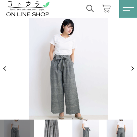
カートに商品を追加しました
キーワード検索
ログイン / 会員登録
手織りコットンヘンプ シャンブレーワイドパンツ
すべて
〔グレイ〕（Peope Tree）
お気に入り
数量
こだわり検索
スキンケア・石鹸
14,520円
（税込）
親カテゴリ
HINOKI（土佐ヒノキ）シリーズ
すべての商品
スキンケア・石鹸
サステナブル歯ブラシ・歯磨き粉
ショッピングを続ける
子カテゴリ
HINOKI（土佐ヒノキ）シリーズ
洗剤・食器用石鹸
サステナブル歯ブラシ・歯磨き粉
カートを確認する
価格帯
タオル/ハンカチ
洗剤・食器用石鹸
～