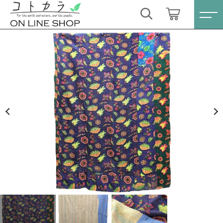
カートに商品を追加しました
キーワード検索
ログイン / 会員登録
ラリーキルト〔NO.30〕パープル・葉と花
すべて
お気に入り
数量
こだわり検索
スキンケア・石鹸
22,000円
（税込）
親カテゴリ
HINOKI（土佐ヒノキ）シリーズ
すべての商品
スキンケア・石鹸
サステナブル歯ブラシ・歯磨き粉
ショッピングを続ける
子カテゴリ
HINOKI（土佐ヒノキ）シリーズ
洗剤・食器用石鹸
サステナブル歯ブラシ・歯磨き粉
カートを確認する
価格帯
タオル/ハンカチ
洗剤・食器用石鹸
～