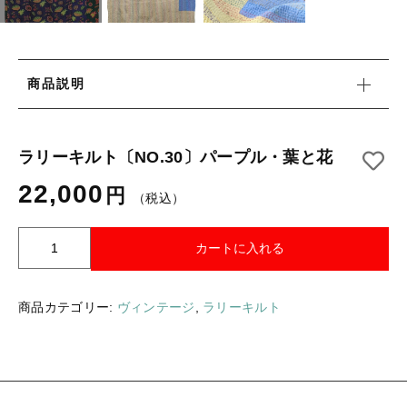
タオル/ハンカチ
国産［奥会津］かごバッグ
その他
国産［奥会津］かごバッグ
在庫あり
セール
カトラリー/食器
商品説明
カトラリー/食器
並び順
ソーラーランタン（クリーンエネルギー）
ソーラーランタン（クリーンエネルギー）
ラリーキルト〔NO.30〕パープル・葉と花
ファッション
ファッション
22,000
円
布ナプキン
（税込）
布ナプキン
雑貨
ラ
カートに入れる
リ
ラリーキルト
雑貨
ー
キリム
キ
商品カテゴリー:
ヴィンテージ
,
ラリーキルト
ラリーキルト
ル
ギフトラッピング
ト
〔
キリム
その他
N
O