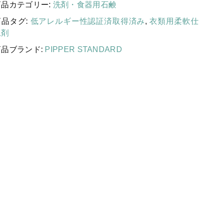
国産［奥会津］かごバッグ
商品カテゴリー:
洗剤・食器用石鹸
商品タグ:
低アレルギー性認証済取得済み
,
衣類用柔軟仕
カトラリー/食器
上剤
ソーラーランタン（クリーンエネ
商品ブランド:
PIPPER STANDARD
ルギー）
ファッション
布ナプキン
雑貨
ラリーキルト
キリム
ギフトラッピング
その他
新着商品