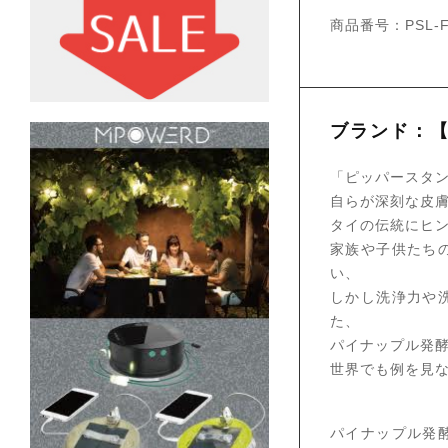
商品番号：PSL-F
ブランド：【P
「ピッパースタ
自らが深刻な皮
タイの伝統にヒ
家族や子供たち
い、
しかし洗浄力や
た、
パイナップル発
世界でも例を見
パイナップル発