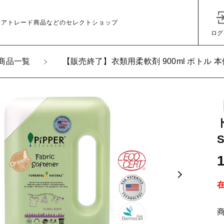
ェアトレード商品などのセレクトショップ
ログ
商品一覧
【販売終了】衣類用柔軟剤 900ml ボトル 本体
加しました
終了】衣類用柔軟剤 900ml ボトル 本体 (フローラル
子カテゴリ
NDARD］
その他
ッピングを続ける
カートを確認
在庫あり
セ