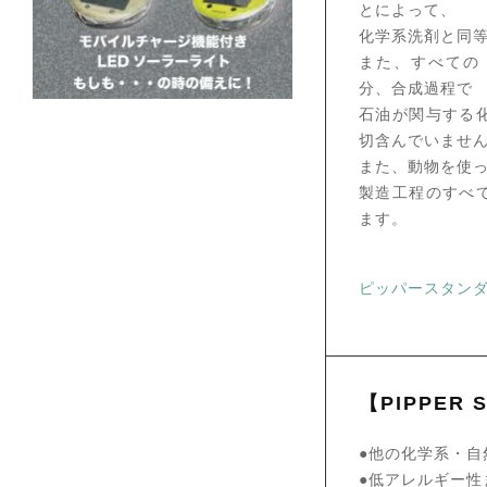
とによって、
化学系洗剤と同
また、すべての
分、合成過程で
石油が関与する
切含んでいませ
また、動物を使
製造工程のすべ
ます。
ピッパースタン
【PIPPER
●他の化学系・
●低アレルギー