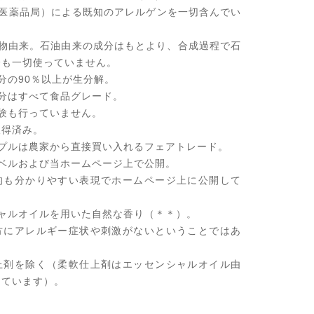
品医薬品局）による既知のアレルゲンを一切含んでい
植物由来。石油由来の成分はもとより、合成過程で石
分も一切使っていません。
分の90％以上が生分解。
分はすべて食品グレード。
験も行っていません。
取得済み。
ップルは農家から直接買い入れるフェアトレード。
゙ルおよび当ホームページ上で公開。
的も分かりやすい表現でホームページ上に公開して
シャルオイルを用いた自然な香り（＊＊）。
方にアレルギー症状や刺激がないということではあ
上剤を除く（柔軟仕上剤はエッセンシャルオイル由
しています）。