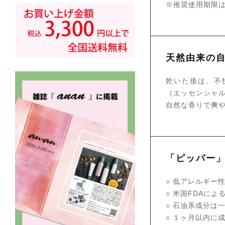
※推奨使用期限は
天然由来の
乾いた後は、不
（エッセンシャ
自然な香りで爽
「ピッパー
○ 低アレルギー
○ 米国FDAに
○ 石油系成分は
○ １ヶ月以内に