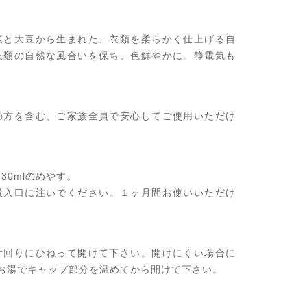
素と大豆から生まれた、衣類を柔らかく仕上げる自
衣類の自然な風合いを保ち、色鮮やかに。静電気も
の方を含む、ご家族全員で安心してご使用いただけ
30mlのめやす。
投入口に注いでください。１ヶ月間お使いいただけ
計回りにひねって開けて下さい。開けにくい場合に
のお湯でキャップ部分を温めてから開けて下さい。