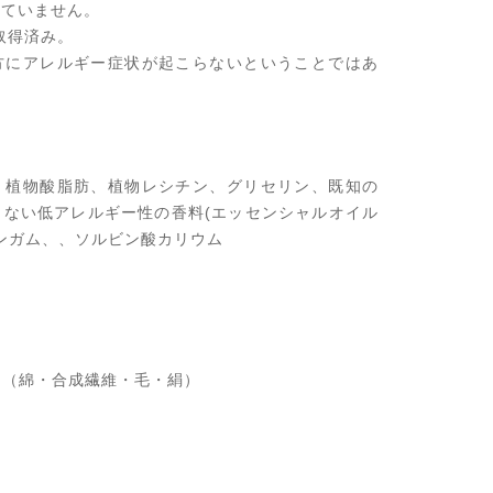
っていません。
許取得済み。
方にアレルギー症状が起こらないということではあ
、植物酸脂肪、植物レシチン、グリセリン、既知の
まない低アレルギー性の香料(エッセンシャルオイル
ンガム、、ソルビン酸カリウム
用（綿・合成繊維・毛・絹）