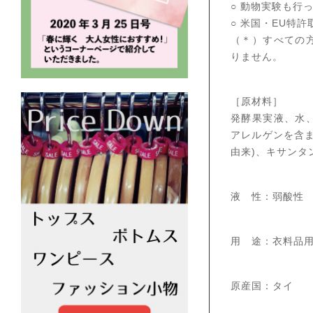
○ 動物実験も行
○ 米国・EU特
（＊）すべての
りません。
［原材料］
発酵果実液、水
アレルゲンを含
由来)、キサンタ
液 性：弱酸性
用 途：衣料品
原産国：タイ