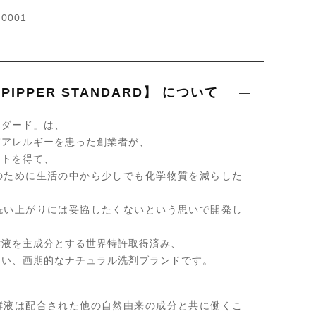
0001
IPPER STANDARD】 について
ンダード」は、
膚アレルギーを患った創業者が、
ントを得て、
のために生活の中から少しでも化学物質を減らした
洗い上がりには妥協したくないという思いで開発し
酵液を主成分とする世界特許取得済み、
ない、画期的なナチュラル洗剤ブランドです。
酵液は配合された他の自然由来の成分と共に働くこ