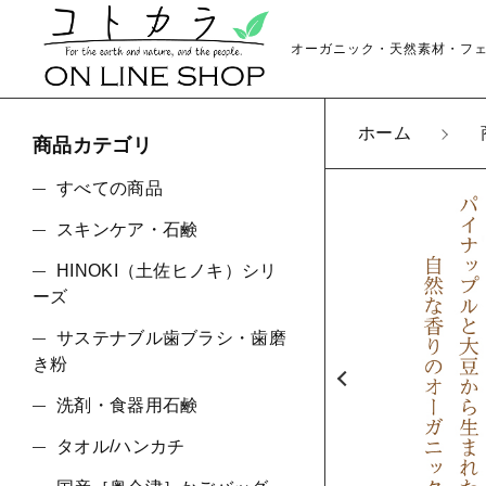
オーガニック・天然素材・フ
ホーム
商品カテゴリ
カートに商品を追
すべての商品
スキンケア・石鹸
【販売
HINOKI（土佐ヒノキ）シリ
親カテゴリ
STA
ーズ
数量
サステナブル歯ブラシ・歯磨
き粉
洗剤・食器用石鹸
価格帯
タオル/ハンカチ
ショ
～