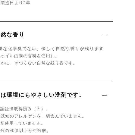
製造日より2年
自然な香り
快な化学臭でない、優しく自然な香りが残ります
ルオイル由来の香料を使用）。
やかに。きつくない自然な残り香です。
」は環境にもやさしい洗剤です。
性認証済取得済み（＊）。
よる既知のアレルゲンを一切含んでいません。
一切使用していません。
成分の90％以上が生分解。