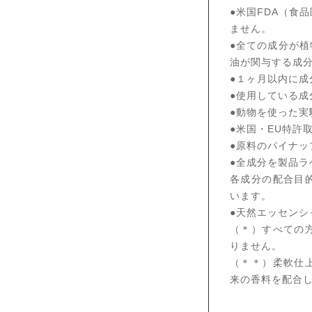
●米国FDA（食
ません。
●全ての成分が
油が関与する成
●１ヶ月以内に成
●使用している成
●動物を使った実
●米国・EU特許
●原料のパイナ
●全成分を製品ラヘ
各成分の配合目
います。
●天然エッセン
（＊）すべての
りません。
（＊＊）柔軟仕
来の香料を配合