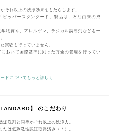
等かそれ以上の洗浄効果をもたらします。
「ピッパースタンダード」製品は、石油由来の成
化学物質や、アレルゲン、ラジカル誘導剤などを一
ん。
った実験も行っていません。
てにおいて国際基準に則った万全の管理を行ってい
ダードについてもっと詳しく
 STANDARD】 のこだわり
自然派洗剤と同等かそれ以上の洗浄力。
性または低刺激性認証取得済み（＊）。