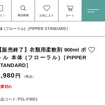
商品検索
イン
お気に入り
カート
ホーム
 (フローラル)［PIPPER STANDARD］
【販売終了】衣類用柔軟剤 900ml ボ
すべての商品
)［PIPPER
トル 本体 (フローラル)［PIPPER
スキンケア・石鹸
1,980円
（税
STANDARD］
込）
HINOKI（土佐ヒノキ）シリーズ
1,980
円
（税込）
サステナブル歯ブラシ・歯磨き粉
在庫切れ
洗剤・食器用石鹸
タオル/ハンカチ
商品コード:
PSL-F0001
する
ール