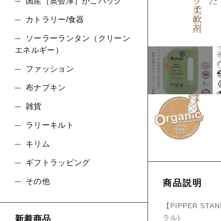
国産［奥会津］かごバッグ
カトラリー/食器
並び順
ソーラーランタン（クリーン
エネルギー）
ファッション
布ナプキン
雑貨
ラリーキルト
キリム
ギフトラッピング
その他
商品説明
【PIPPER ST
ラル)
新着商品