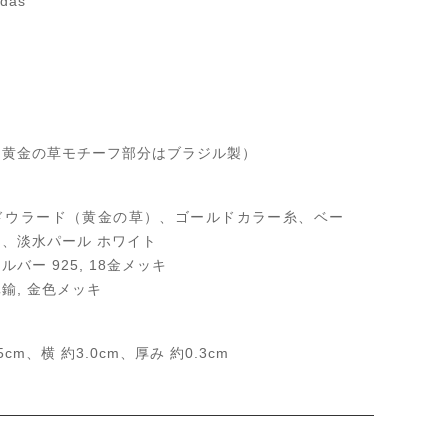
das
（黄金の草モチーフ部分はブラジル製）
ドウラード（黄金の草）、ゴールドカラー糸、ベー
、淡水パール ホワイト
バー 925, 18金メッキ
鍮, 金色メッキ
5cm、横 約3.0cm、厚み 約0.3cm