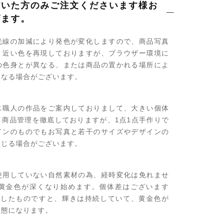
だいた方のみご注文くださいます様お
げます。
光線の加減により発色が変化しますので、商品写真
く近い色を再現しておりますが、ブラウザー環境に
の色身とが異なる、または商品の置かれる場所によ
異なる場合がございます。
じ職人の作品をご案内しておりまして、大きい個体
う商品管理を徹底しておりますが、1点1点手作りで
インのものでもお写真と若干のサイズやデザインの
生じる場合がございます。
使用していない自然素材の為、経時変化は免れませ
で黄金色が深くなり始めます。個体差はございます
過したものですと、輝きは持続していて、黄金色が
状態になります。