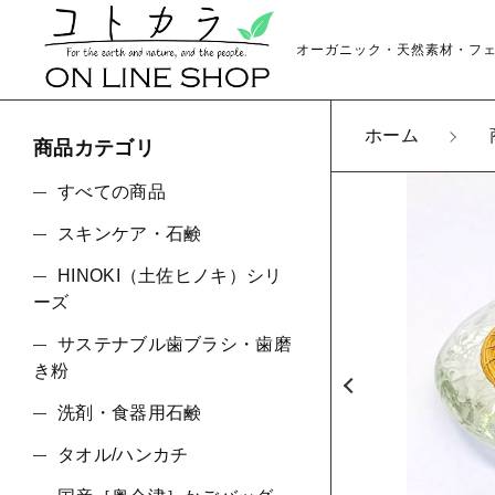
オーガニック・天然素材・フ
ホーム
商品カテゴリ
カートに商品を追
すべての商品
スキンケア・石鹸
HINOKI（土佐ヒノキ）シリ
Co
親カテゴリ
ーズ
数量
サステナブル歯ブラシ・歯磨
き粉
洗剤・食器用石鹸
価格帯
タオル/ハンカチ
～