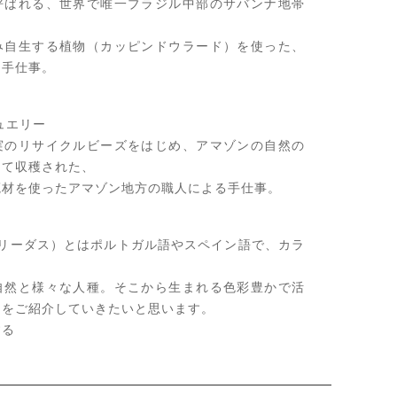
呼ばれる、世界で唯一ブラジル中部のサバンナ地帯
み自生する植物（カッピンドウラード）を使った、
る手仕事。
ュエリー
実のリサイクルビーズをはじめ、アマゾンの自然の
して収穫された、
廃材を使ったアマゾン地方の職人による手仕事。
s（コロリーダス）とはポルトガル語やスペイン語で、カラ
。
自然と様々な人種。そこから生まれる色彩豊かで活
品をご紹介していきたいと思います。
する