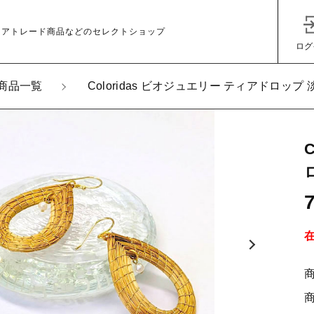
ェアトレード商品などのセレクトショップ
ログ
商品一覧
Coloridas ビオジュエリー ティアドロッ
加しました
loridas ビオジュエリー ティアドロップ 淡水パール ［ピア
子カテゴリ
その他
在庫あり
セ