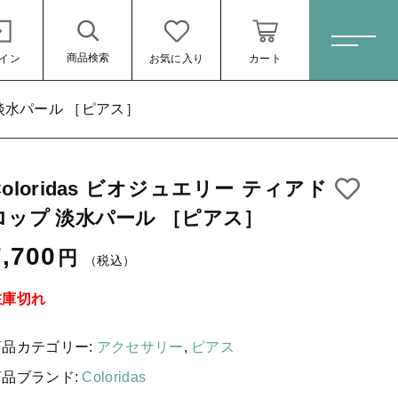
商品検索
イン
お気に入り
カート
ホーム
プ 淡水パール ［ピアス］
Coloridas ビオジュエリー ティアド
すべての商品
ロップ 淡水パール ［ピアス］
スキンケア・石鹸
ス］
7,700円
（税込）
7,700
円
（税込）
HINOKI（土佐ヒノキ）シリーズ
サステナブル歯ブラシ・歯磨き粉
在庫切れ
洗剤・食器用石鹸
商品カテゴリー:
アクセサリー
,
ピアス
タオル/ハンカチ
商品ブランド:
Coloridas
ール