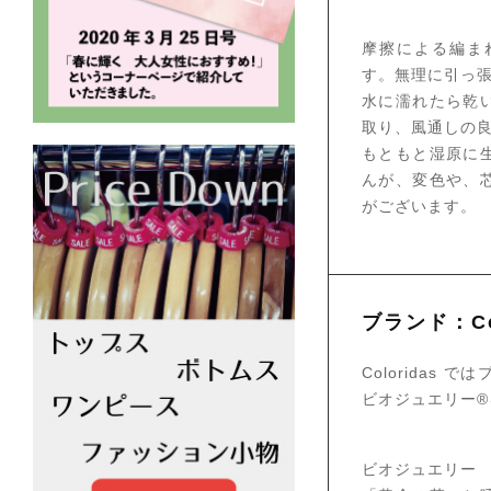
摩擦による編ま
す。無理に引っ
水に濡れたら乾
取り、風通しの
もともと湿原に
んが、変色や、
がございます。
ブランド：Col
Colorida
ビオジュエリー
ビオジュエリー