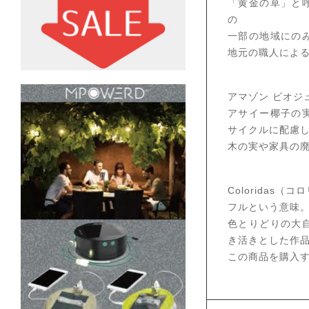
「黄金の草」と
の
一部の地域にの
地元の職人によ
アマゾン ビオジ
アサイー椰子の
サイクルに配慮
木の実や家具の
Colorida
フルという意味
色とりどりの大
き活きとした作
この商品を購入