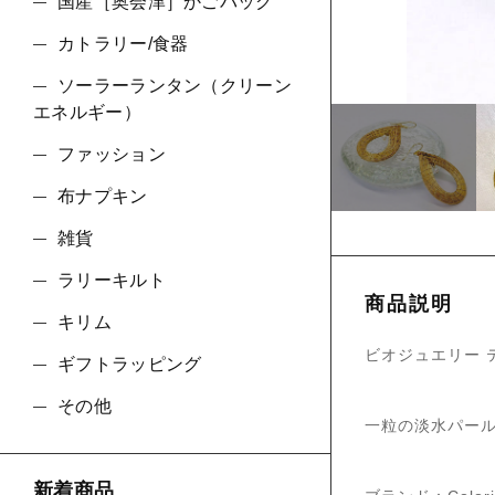
ショ
国産［奥会津］かごバッグ
カトラリー/食器
並び順
ソーラーランタン（クリーン
エネルギー）
ファッション
布ナプキン
雑貨
ラリーキルト
商品説明
キリム
ビオジュエリー 
ギフトラッピング
その他
一粒の淡水パー
新着商品