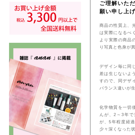
ご理解いた
願い申し上
商品の性質上、
は実際になるべ
より実際の商品
り写真と色身が
デザイン毎に同
差は生じないよ
すので、同デザ
バランス違いが
化学物質を一切
んが、2～3年
が、5年程度経
少々深くなった