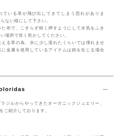
れている草が飛び出してきてしまう恐れがありま
張らない様にして下さい。
いた布で、こすらず軽く押すようにして水気をふき
良い場所で良く乾かしてください。
生える草の為、水に少し濡れたくらいでは壊れませ
芯に金属を使用しているアイテムは錆を生じる場合
oridas
s ではブラジルからやってきたオーガニックジュエリー、
®をご紹介しております。