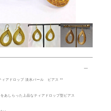
ッピングを続ける
カートを確認
ティアドロップ 淡水パール ピアス **
ルをあしらった上品なティアドロップ型ピアス