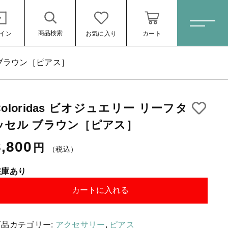
商品検索
イン
お気に入り
カート
ホーム
ル ブラウン［ピアス］
Coloridas ビオジュエリー リーフタ
すべての商品
ッセル ブラウン［ピアス］
スキンケア・石鹸
8,800円
（税込）
8,800
円
（税込）
HINOKI（土佐ヒノキ）シリーズ
サステナブル歯ブラシ・歯磨き粉
在庫あり
洗剤・食器用石鹸
カートに入れる
タオル/ハンカチ
商品カテゴリー:
アクセサリー
,
ピアス
ール