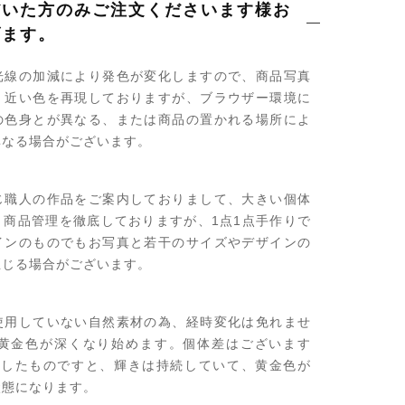
だいた方のみご注文くださいます様お
げます。
光線の加減により発色が変化しますので、商品写真
く近い色を再現しておりますが、ブラウザー環境に
の色身とが異なる、または商品の置かれる場所によ
異なる場合がございます。
じ職人の作品をご案内しておりまして、大きい個体
う商品管理を徹底しておりますが、1点1点手作りで
インのものでもお写真と若干のサイズやデザインの
生じる場合がございます。
使用していない自然素材の為、経時変化は免れませ
で黄金色が深くなり始めます。個体差はございます
過したものですと、輝きは持続していて、黄金色が
状態になります。