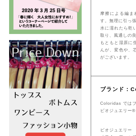
摩擦による編ま
す。無理に引っ
水に濡れたら乾
取り、風通しの
もともと湿原に
んが、変色や、
がございます。
ブランド：Col
Colorida
ビオジュエリー
ビオジュエリー