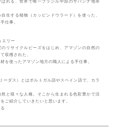
呼ばれる、世界で唯一ブラジル中部のサバンナ地帯
み自生する植物（カッピンドウラード）を使った、
る手仕事。
ュエリー
実のリサイクルビーズをはじめ、アマゾンの自然の
して収穫された、
廃材を使ったアマゾン地方の職人による手仕事。
s（コロリーダス）とはポルトガル語やスペイン語で、カラ
。
自然と様々な人種。そこから生まれる色彩豊かで活
品をご紹介していきたいと思います。
する