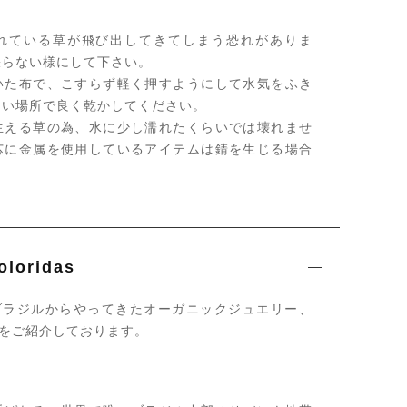
れている草が飛び出してきてしまう恐れがありま
張らない様にして下さい。
いた布で、こすらず軽く押すようにして水気をふき
良い場所で良く乾かしてください。
生える草の為、水に少し濡れたくらいでは壊れませ
芯に金属を使用しているアイテムは錆を生じる場合
oridas
s ではブラジルからやってきたオーガニックジュエリー、
®をご紹介しております。