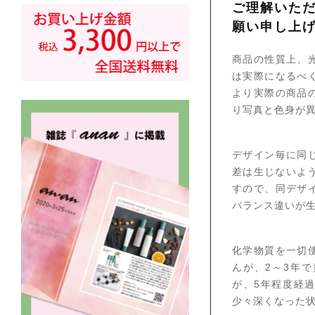
ご理解いた
願い申し上
商品の性質上、
は実際になるべ
より実際の商品
り写真と色身が
デザイン毎に同
差は生じないよ
すので、同デザ
バランス違いが
化学物質を一切
んが、2～3年
が、5年程度経
少々深くなった