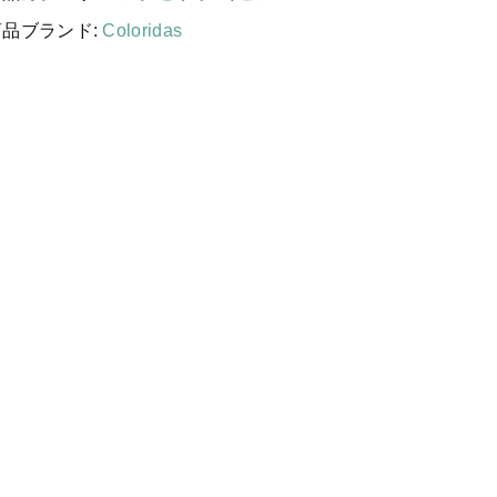
する
国産［奥会津］かごバッグ
商品ブランド:
Coloridas
カトラリー/食器
ソーラーランタン（クリーンエネ
ルギー）
ファッション
布ナプキン
雑貨
ラリーキルト
キリム
ギフトラッピング
その他
新着商品