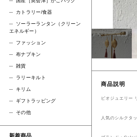
ショ
国産［奥会津］かごバッグ
カトラリー/食器
並び順
ソーラーランタン（クリーン
エネルギー）
ファッション
布ナプキン
雑貨
ラリーキルト
商品説明
キリム
ビオジュエリー 
ギフトラッピング
その他
人気のシルクタ
新着商品