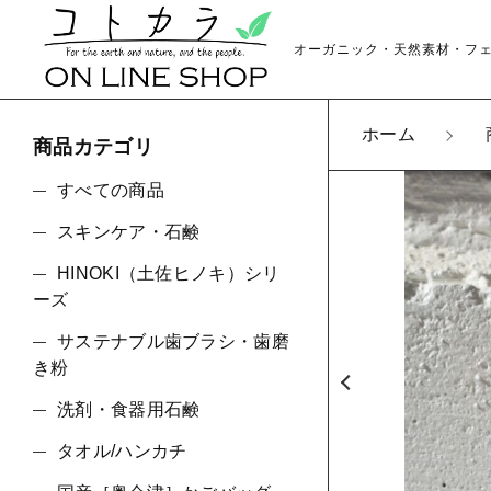
オーガニック・天然素材・フ
ホーム
商品カテゴリ
カートに商品を追
すべての商品
スキンケア・石鹸
HINOKI（土佐ヒノキ）シリ
Co
親カテゴリ
ーズ
数量
サステナブル歯ブラシ・歯磨
き粉
洗剤・食器用石鹸
価格帯
タオル/ハンカチ
～