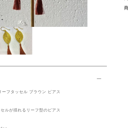
ッピングを続ける
カートを確認
リーフタッセル ブラウン ピアス
ッセルが揺れるリーフ型のピアス