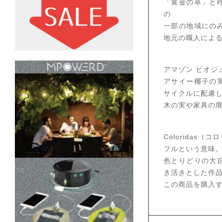
「黄金の草」と
の
一部の地域にの
地元の職人によ
アマゾン ビオジ
アサイー椰子の
サイクルに配慮
木の実や家具の
Colorida
フルという意味
色とりどりの大
き活きとした作
この商品を購入