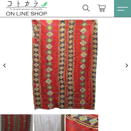
カートに商品を追加しました
キーワード検索
ログイン / 会員登録
ラリーキルト〔NO.27〕 レッド・メダリオ
すべて
ン
お気に入り
数量
こだわり検索
スキンケア・石鹸
33,000円
（税込）
親カテゴリ
HINOKI（土佐ヒノキ）シリーズ
すべての商品
スキンケア・石鹸
サステナブル歯ブラシ・歯磨き粉
ショッピングを続ける
子カテゴリ
HINOKI（土佐ヒノキ）シリーズ
洗剤・食器用石鹸
サステナブル歯ブラシ・歯磨き粉
カートを確認する
価格帯
タオル/ハンカチ
洗剤・食器用石鹸
～