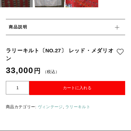
タオル/ハンカチ
国産［奥会津］かごバッグ
その他
国産［奥会津］かごバッグ
在庫あり
セール
カトラリー/食器
商品説明
カトラリー/食器
並び順
ソーラーランタン（クリーンエネルギー）
ソーラーランタン（クリーンエネルギー）
ラリーキルト〔NO.27〕 レッド・メダリオ
ファッション
ファッション
ン
布ナプキン
33,000
円
布ナプキン
（税込）
雑貨
ラリーキルト
雑貨
ラ
カートに入れる
リ
キリム
ー
ラリーキルト
キ
商品カテゴリー:
ヴィンテージ
,
ラリーキルト
ギフトラッピング
ル
ト
キリム
その他
〔
N