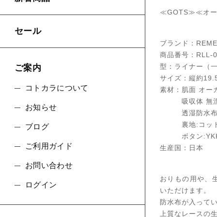
≪GOTS≫≪オ
セール
ブランド：REMED
商品番号：RLL-0
型：ライナー（
ご案内
サイズ：縦約19.5
コトカラについて
素材：肌面 オー
吸収体 無漂白
お知らせ
透湿防水
裏地:コットン
ブログ
ボタン:YKK
ご利用ガイド
生産国：日本
お問い合わせ
おりもの用や、
ログイン
いただけます。
防水布が入って
上質なレースの