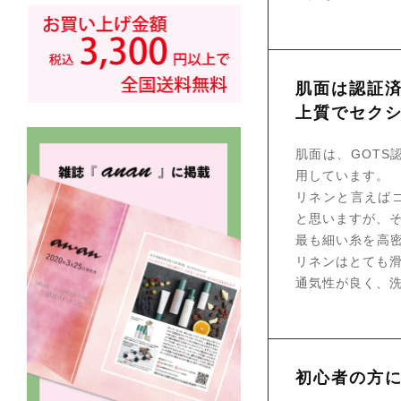
肌面は認証
上質でセク
肌面は、GOT
用しています。
リネンと言えば
と思いますが、
最も細い糸を高密
リネンはとても
通気性が良く、
初心者の方