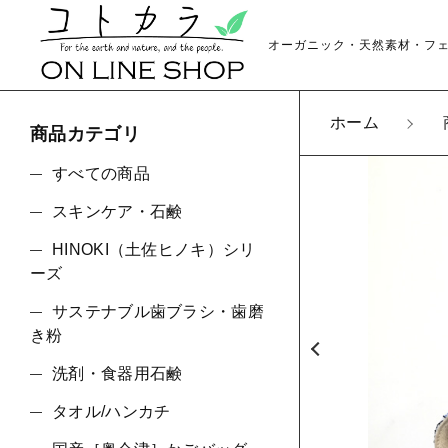
オーガニック・天然素材・フ
ホーム
商品カテゴリ
カートに商品を追
すべての商品
スキンケア・石鹸
【送料
HINOKI（土佐ヒノキ）シリ
親カテゴリ
ビー
ーズ
数量
サステナブル歯ブラシ・歯磨
き粉
洗剤・食器用石鹸
価格帯
タオル/ハンカチ
～
ショ