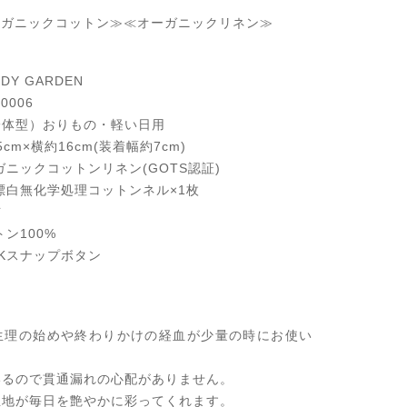
ーガニックコットン≫≪オーガニックリネン≫
Y GARDEN
0006
一体型）おりもの・軽い日用
cm×横約16cm(装着幅約7cm)
ガニックコットンリネン(GOTS認証)
無化学処理コットンネル×1枚
布
100%
スナップボタン
生理の始めや終わりかけの経血が少量の時にお使い
いるので貫通漏れの心配がありません。
生地が毎日を艶やかに彩ってくれます。