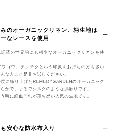
済みのオーガニックリネン、柄生地は
シーなレースを使用
S認証済の世界的にも稀少なオーガニックリネンを使
ゴワゴワ、チクチクという印象をお持ちの方も多い
そんな方こそ是非お試しください。
度に織り上げたREMEDYGARDENのオーガニック
滑らかで、まるでシルクのような肌触りです。
洗う時に経血汚れが落ち易い人気の生地です。
にも安心な防水布入り