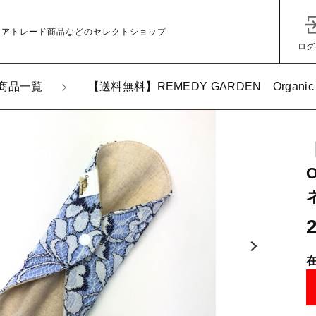
ェアトレード商品などのセレクトショップ
ログ
商品一覧
【送料無料】REMEDY GARDEN Organic
加しました
無料】REMEDY GARDEN Organic Jealousy レー
子カテゴリ
その他
在庫あり
セ
ッピングを続ける
カートを確認