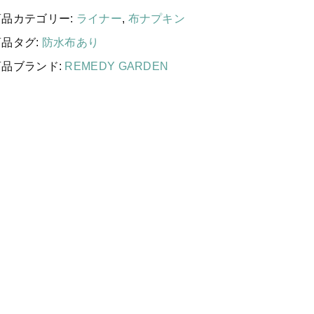
国産［奥会津］かごバッグ
商品カテゴリー:
ライナー
,
布ナプキン
カトラリー/食器
商品タグ:
防水布あり
ソーラーランタン（クリーンエネ
商品ブランド:
REMEDY GARDEN
ルギー）
ファッション
布ナプキン
雑貨
ラリーキルト
キリム
ギフトラッピング
その他
新着商品