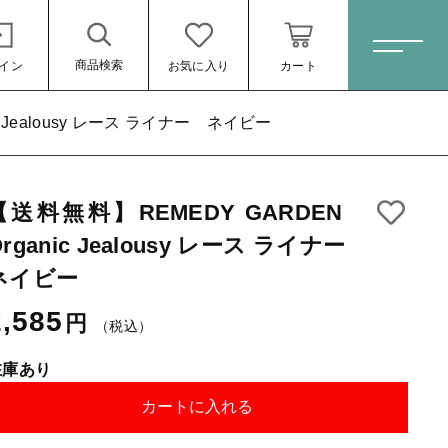
商品検索
イン
お気に入り
カート
ホーム
 Jealousy レース ライナー ネイビー
【送料無料】REMEDY GARDEN
すべての商品
ス ライナー ネイ
Organic Jealousy レース ライナー
スキンケア・石鹸
2,585円
（税
ネイビー
込）
HINOKI（土佐ヒノキ）シリーズ
2,585
円
（税込）
サステナブル歯ブラシ・歯磨き粉
在庫あり
洗剤・食器用石鹸
カートに入れる
タオル/ハンカチ
ール
する