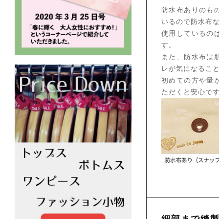
防水布ありのも
いるので防水布な
使用しているの
す。
また、防水布は
レが気になること
初めての方や量
ただくと安心で
細部まで縫