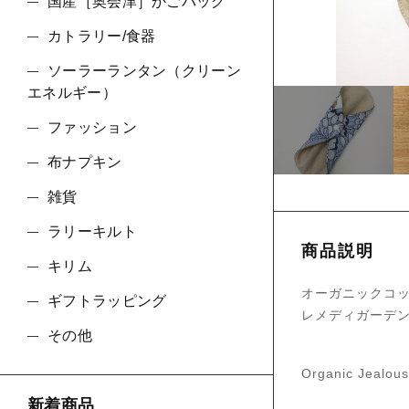
国産［奥会津］かごバッグ
カトラリー/食器
並び順
ソーラーランタン（クリーン
エネルギー）
ファッション
布ナプキン
雑貨
ラリーキルト
商品説明
キリム
オーガニックコ
ギフトラッピング
レメディガーデ
その他
Organic Jea
新着商品