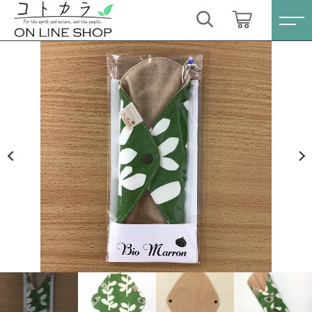
カートに商品を追加しました
キーワード検索
ログイン / 会員登録
【送料無料】REMEDY GARDEN BioMarron
すべて
一体型Sサイズ 枝柄グリーン
お気に入り
数量
こだわり検索
スキンケア・石鹸
1,760円
（税込）
親カテゴリ
HINOKI（土佐ヒノキ）シリーズ
すべての商品
スキンケア・石鹸
サステナブル歯ブラシ・歯磨き粉
ショッピングを続ける
子カテゴリ
HINOKI（土佐ヒノキ）シリーズ
洗剤・食器用石鹸
サステナブル歯ブラシ・歯磨き粉
カートを確認する
価格帯
タオル/ハンカチ
洗剤・食器用石鹸
～