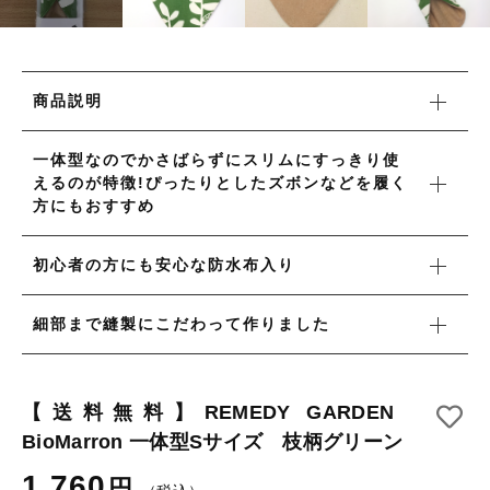
タオル/ハンカチ
国産［奥会津］かごバッグ
その他
国産［奥会津］かごバッグ
在庫あり
セール
カトラリー/食器
商品説明
カトラリー/食器
並び順
ソーラーランタン（クリーンエネルギー）
ソーラーランタン（クリーンエネルギー）
一体型なのでかさばらずにスリムにすっきり使
えるのが特徴!ぴったりとしたズボンなどを履く
ファッション
ファッション
方にもおすすめ
布ナプキン
布ナプキン
初心者の方にも安心な防水布入り
雑貨
ラリーキルト
細部まで縫製にこだわって作りました
雑貨
キリム
ラリーキルト
ギフトラッピング
【送料無料】REMEDY GARDEN
BioMarron 一体型Sサイズ 枝柄グリーン
キリム
その他
1,760
円