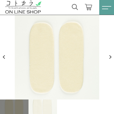
カートに商品を追加しました
キーワード検索
ログイン / 会員登録
【送料無料】REMEDY GARDEN ライナーSサイ
すべて
ズ用パッド2枚セット〈アルティメイト〉
お気に入り
数量
こだわり検索
スキンケア・石鹸
1,870円
（税込）
親カテゴリ
HINOKI（土佐ヒノキ）シリーズ
すべての商品
スキンケア・石鹸
サステナブル歯ブラシ・歯磨き粉
ショッピングを続ける
子カテゴリ
HINOKI（土佐ヒノキ）シリーズ
洗剤・食器用石鹸
サステナブル歯ブラシ・歯磨き粉
カートを確認する
価格帯
タオル/ハンカチ
洗剤・食器用石鹸
～