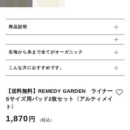
タオル/ハンカチ
国産［奥会津］かごバッグ
その他
国産［奥会津］かごバッグ
在庫あり
セール
カトラリー/食器
商品説明
カトラリー/食器
並び順
ソーラーランタン（クリーンエネルギー）
ソーラーランタン（クリーンエネルギー）
ファッション
生地から糸まで全てがオーガニック
ファッション
布ナプキン
こんな方におすすめです。
布ナプキン
雑貨
ラリーキルト
雑貨
【送料無料】REMEDY GARDEN ライナー
キリム
Sサイズ用パッド2枚セット〈アルティメイ
ラリーキルト
ト〉
ギフトラッピング
1,870
円
キリム
その他
（税込）