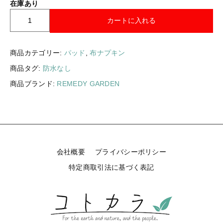
在庫あり
ギフトラッピング
新着商品
【
カートに入れる
送
その他
料
セール
無
商品カテゴリー:
パッド
,
布ナプキン
料
商品タグ:
防水なし
】
R
商品ブランド:
REMEDY GARDEN
E
コトカラについて
M
E
お知らせ
D
Y
ブログ
G
会社概要
プライバシーポリシー
A
ご利用ガイド
R
特定商取引法に基づく表記
D
お問い合わせ
E
N
ログイン
ラ