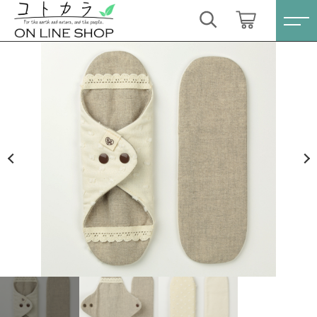
カートに商品を追加しました
キーワード検索
ログイン / 会員登録
【送料無料】REMEDY GARDEN ライナーSサイ
すべて
ズ&パッド1枚セット〈リネン〉
お気に入り
数量
こだわり検索
スキンケア・石鹸
3,520円
（税込）
親カテゴリ
HINOKI（土佐ヒノキ）シリーズ
すべての商品
スキンケア・石鹸
サステナブル歯ブラシ・歯磨き粉
ショッピングを続ける
子カテゴリ
HINOKI（土佐ヒノキ）シリーズ
洗剤・食器用石鹸
サステナブル歯ブラシ・歯磨き粉
カートを確認する
価格帯
タオル/ハンカチ
洗剤・食器用石鹸
～