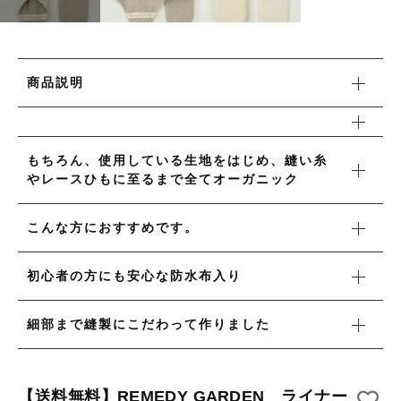
タオル/ハンカチ
国産［奥会津］かごバッグ
その他
国産［奥会津］かごバッグ
在庫あり
セール
カトラリー/食器
商品説明
カトラリー/食器
並び順
ソーラーランタン（クリーンエネルギー）
ソーラーランタン（クリーンエネルギー）
ファッション
もちろん、使用している生地をはじめ、縫い糸
ファッション
やレースひもに至るまで全てオーガニック
布ナプキン
布ナプキン
雑貨
こんな方におすすめです。
ラリーキルト
雑貨
初心者の方にも安心な防水布入り
キリム
ラリーキルト
細部まで縫製にこだわって作りました
ギフトラッピング
キリム
その他
【送料無料】REMEDY GARDEN ライナー