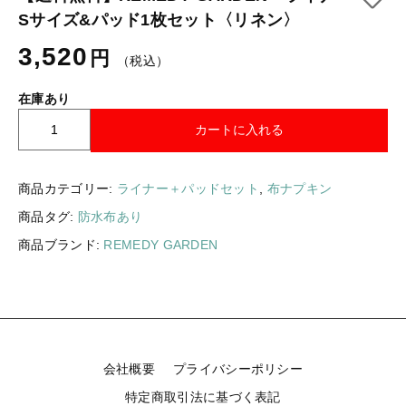
ギフトラッピング
Sサイズ&パッド1枚セット〈リネン〉
新着商品
3,520
円
（税込）
その他
セール
在庫あり
【
カートに入れる
送
料
コトカラについて
無
商品カテゴリー:
ライナー＋パッドセット
,
布ナプキン
料
お知らせ
商品タグ:
防水布あり
】
R
商品ブランド:
REMEDY GARDEN
ブログ
E
M
ご利用ガイド
E
D
お問い合わせ
Y
G
ログイン
会社概要
プライバシーポリシー
A
R
特定商取引法に基づく表記