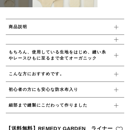
タオル/ハンカチ
国産［奥会津］かごバッグ
その他
国産［奥会津］かごバッグ
在庫あり
セール
カトラリー/食器
商品説明
カトラリー/食器
並び順
ソーラーランタン（クリーンエネルギー）
ソーラーランタン（クリーンエネルギー）
ファッション
もちろん、使用している生地をはじめ、縫い糸
ファッション
やレースひもに至るまで全てオーガニック
布ナプキン
布ナプキン
雑貨
こんな方におすすめです。
ラリーキルト
雑貨
初心者の方にも安心な防水布入り
キリム
ラリーキルト
細部まで縫製にこだわって作りました
ギフトラッピング
キリム
その他
【送料無料】REMEDY GARDEN ライナー