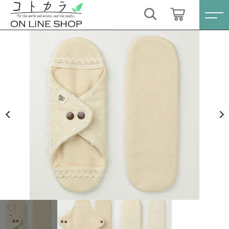
カートに商品を追加しました
キーワード検索
ログイン / 会員登録
【送料無料】REMEDY GARDEN ライナーSサイ
すべて
ズ&パッド1枚セット〈アルティメイト〉
お気に入り
数量
こだわり検索
スキンケア・石鹸
3,520円
（税込）
親カテゴリ
HINOKI（土佐ヒノキ）シリーズ
すべての商品
スキンケア・石鹸
サステナブル歯ブラシ・歯磨き粉
ショッピングを続ける
子カテゴリ
HINOKI（土佐ヒノキ）シリーズ
洗剤・食器用石鹸
サステナブル歯ブラシ・歯磨き粉
カートを確認する
価格帯
タオル/ハンカチ
洗剤・食器用石鹸
～