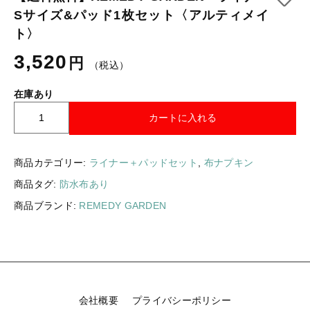
ギフトラッピング
Sサイズ&パッド1枚セット〈アルティメイ
新着商品
ト〉
その他
セール
3,520
円
（税込）
在庫あり
【
カートに入れる
送
コトカラについて
料
無
商品カテゴリー:
ライナー＋パッドセット
,
布ナプキン
お知らせ
料
商品タグ:
防水布あり
】
ブログ
R
商品ブランド:
REMEDY GARDEN
E
ご利用ガイド
M
E
お問い合わせ
D
ログイン
Y
G
会社概要
プライバシーポリシー
A