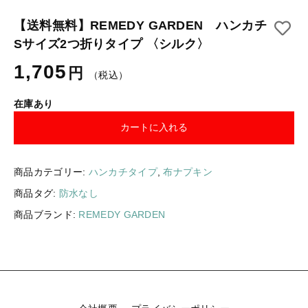
ギフトラッピング
新着商品
【送料無料】REMEDY GARDEN ハンカチ
Sサイズ2つ折りタイプ 〈シルク〉
その他
セール
1,705
円
（税込）
在庫あり
カートに入れる
コトカラについて
お知らせ
商品カテゴリー:
ハンカチタイプ
,
布ナプキン
ブログ
商品タグ:
防水なし
商品ブランド:
REMEDY GARDEN
ご利用ガイド
お問い合わせ
ログイン