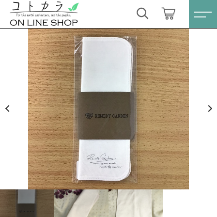
カートに商品を追加しました
キーワード検索
ログイン / 会員登録
【送料無料】REMEDY GARDEN ハンカチSサ
すべて
イズ2つ折りタイプ 〈シルク〉
お気に入り
数量
こだわり検索
スキンケア・石鹸
1,705円
（税込）
親カテゴリ
HINOKI（土佐ヒノキ）シリーズ
すべての商品
スキンケア・石鹸
サステナブル歯ブラシ・歯磨き粉
ショッピングを続ける
子カテゴリ
HINOKI（土佐ヒノキ）シリーズ
洗剤・食器用石鹸
サステナブル歯ブラシ・歯磨き粉
カートを確認する
価格帯
タオル/ハンカチ
洗剤・食器用石鹸
～