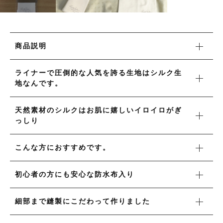
タオル/ハンカチ
国産［奥会津］かごバッグ
その他
国産［奥会津］かごバッグ
在庫あり
セール
カトラリー/食器
商品説明
カトラリー/食器
並び順
ソーラーランタン（クリーンエネルギー）
ソーラーランタン（クリーンエネルギー）
ライナーで圧倒的な人気を誇る生地はシルク生
地なんです。
ファッション
ファッション
布ナプキン
天然素材のシルクはお肌に嬉しいイロイロがぎ
布ナプキン
っしり
雑貨
ラリーキルト
こんな方におすすめです。
雑貨
キリム
初心者の方にも安心な防水布入り
ラリーキルト
ギフトラッピング
細部まで縫製にこだわって作りました
キリム
その他