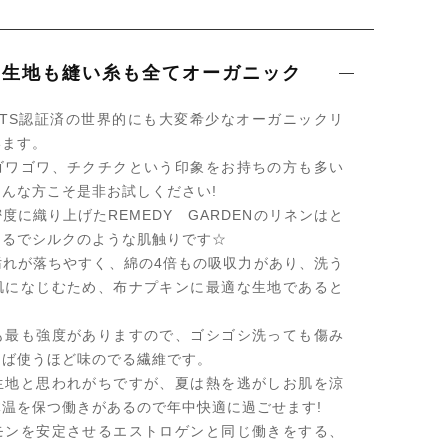
る生地も縫い糸も全てオーガニック
OTS認証済の世界的にも大変希少なオーガニックリ
います。
ゴワゴワ、チクチクという印象をお持ちの方も多い
んな方こそ是非お試しください!
度に織り上げたREMEDY GARDENのリネンはと
まるでシルクのような肌触りです☆
汚れが落ちやすく、綿の4倍もの吸収力があり、洗う
肌になじむため、布ナプキンに最適な生地であると
。
も最も強度がありますので、ゴシゴシ洗っても傷み
えば使うほど味のでる繊維です。
生地と思われがちですが、夏は熱を逃がしお肌を涼
温を保つ働きがあるので年中快適に過ごせます!
モンを安定させるエストロゲンと同じ働きをする、