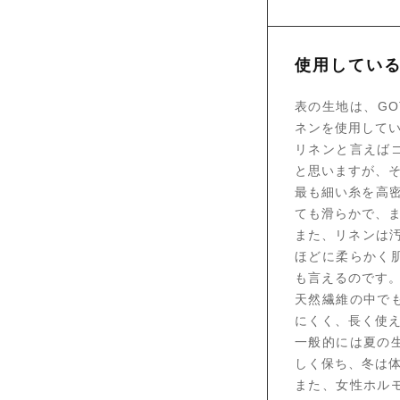
使用してい
表の生地は、G
ネンを使用して
リネンと言えば
と思いますが、そ
最も細い糸を高密
ても滑らかで、
また、リネンは
ほどに柔らかく
も言えるのです
天然繊維の中で
にくく、長く使
一般的には夏の
しく保ち、冬は体
また、女性ホル