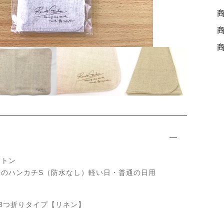
ッピングを続ける
カートを確認
R
E
M
E
D
Y
G
A
R
D
ットン
E
ンのハンカチS（防水なし）軽い日・普通の日用
N
3つ折りタイプ【リネン】