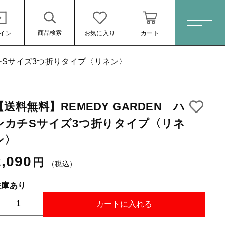
商品検索
イン
お気に入り
カート
ホーム
カチSサイズ3つ折りタイプ〈リネン〉
【送料無料】REMEDY GARDEN ハ
すべての商品
ンカチSサイズ3つ折りタイプ〈リネ
りタイプ〈リネ
スキンケア・石鹸
2,090円
（税
ン〉
込）
HINOKI（土佐ヒノキ）シリーズ
2,090
円
（税込）
サステナブル歯ブラシ・歯磨き粉
在庫あり
洗剤・食器用石鹸
【
カートに入れる
タオル/ハンカチ
送
ール