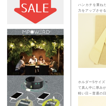
ハンカチを重ね
力をアップさせ
ホルダーSサイ
て真ん中に厚み
軽い日～普通の日