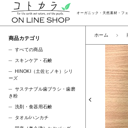
オーガニック・天然素材・フ
ホーム
商品カテゴリ
カートに商品を追
すべての商品
スキンケア・石鹸
【送
HINOKI（土佐ヒノキ）シリ
親カテゴリ
ン〉
ーズ
数量
サステナブル歯ブラシ・歯磨
き粉
洗剤・食器用石鹸
価格帯
タオル/ハンカチ
～