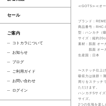
≪GOTS≫≪オ
セール
ブランド：REMED
商品番号：RHC-0
型：ハンカチ（
ご案内
サイズ：縦約20cm
コトカラについて
素材：肌面 オーガ
肌面 オーガニッ
お知らせ
生産国：日本
ブログ
〜ステッチ仕上
ご利用ガイド
吸収力は抜群！
お問い合わせ
周りをステッチ
ただけます。
ログイン
ハンカチSサイ
サイズ。
2つの生地を楽し