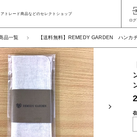
ェアトレード商品などのセレクトショップ
ログ
商品一覧
【送料無料】REMEDY GARDEN ハン
加しました
料無料】REMEDY GARDEN ハンカチSサイズ3つ折
子カテゴリ
その他
在庫あり
セ