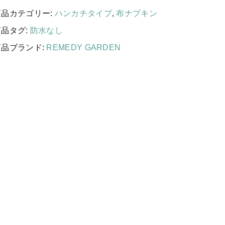
する
料
国産［奥会津］かごバッグ
商品カテゴリー:
ハンカチタイプ
,
布ナプキン
無
カトラリー/食器
料
商品タグ:
防水なし
】
ソーラーランタン（クリーンエネ
商品ブランド:
REMEDY GARDEN
ルギー）
ファッション
布ナプキン
雑貨
ラリーキルト
キリム
ギフトラッピング
その他
ハ
新着商品
ン