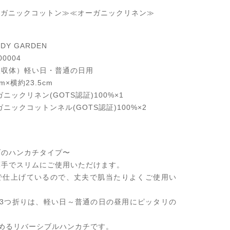
ーガニックコットン≫≪オーガニックリネン≫
S
Y GARDEN
0004
吸収体）軽い日・普通の日用
3
×横約23.5cm
ニックリネン(GOTS認証)100%×1
クコットンネル(GOTS認証)100%×2
げのハンカチタイプ〜
薄手でスリムにご使用いただけます。
で仕上げているので、丈夫で肌当たりよくご使用い
ズ3つ折りは、軽い日～普通の日の昼用にピッタリの
めるリバーシブルハンカチです。