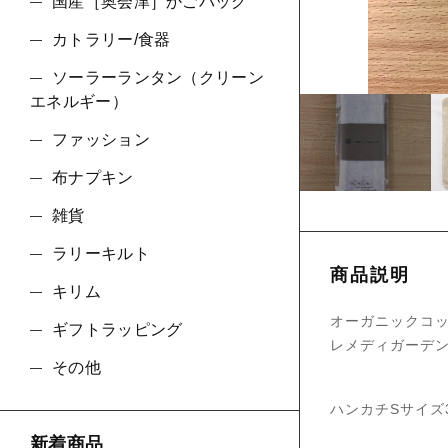
ショ
国産［奥会津］かごバッグ
カトラリー/食器
並び順
ソーラーランタン（クリーン
エネルギー）
ファッション
布ナプキン
雑貨
ラリーキルト
商品説明
キリム
オーガニックコ
ギフトラッピング
レメディガーデ
その他
ハンカチSサイズ
新着商品