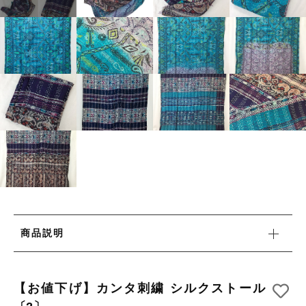
タオル/ハンカチ
国産［奥会津］かごバッグ
その他
国産［奥会津］かごバッグ
在庫あり
セール
カトラリー/食器
カトラリー/食器
並び順
ソーラーランタン（クリーンエネルギー）
ソーラーランタン（クリーンエネルギー）
ファッション
ファッション
布ナプキン
布ナプキン
雑貨
ラリーキルト
雑貨
キリム
商品説明
ラリーキルト
ギフトラッピング
キリム
その他
【お値下げ】カンタ刺繍 シルクストール