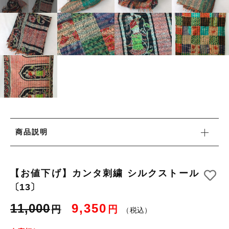
タオル/ハンカチ
国産［奥会津］かごバッグ
その他
国産［奥会津］かごバッグ
在庫あり
セール
カトラリー/食器
カトラリー/食器
並び順
ソーラーランタン（クリーンエネルギー）
ソーラーランタン（クリーンエネルギー）
ファッション
ファッション
布ナプキン
布ナプキン
雑貨
商品説明
ラリーキルト
雑貨
キリム
【お値下げ】カンタ刺繍 シルクストール
ラリーキルト
〔13〕
ギフトラッピング
11,000
9,350
キリム
円
円
（税込）
その他