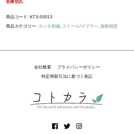
在庫切れ
ギフトラッピング
新着商品
商品コード:
KTS-00013
その他
セール
商品カテゴリー:
カンタ刺繍
,
ストール/マフラー
,
服飾雑貨
コトカラについて
会社概要
プライバシーポリシー
お知らせ
特定商取引法に基づく表記
ブログ
ご利用ガイド
お問い合わせ
ログイン