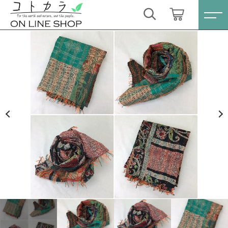
カートに商品を追加しました
キーワード検索
ログイン / 会員登録
【お値下げ】カンタ刺繍 シルクストール
すべて
〔13〕
お気に入り
数量
こだわり検索
スキンケア・石鹸
9,350円
（税込）
親カテゴリ
HINOKI（土佐ヒノキ）シリーズ
すべての商品
スキンケア・石鹸
サステナブル歯ブラシ・歯磨き粉
ショッピングを続ける
子カテゴリ
HINOKI（土佐ヒノキ）シリーズ
洗剤・食器用石鹸
サステナブル歯ブラシ・歯磨き粉
カートを確認する
価格帯
タオル/ハンカチ
洗剤・食器用石鹸
～