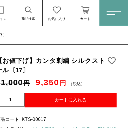
商品検索
イン
お気に入り
カート
ホーム
7〕
【お値下げ】カンタ刺繍 シルクスト
すべての商品
ール〔17〕
スキンケア・石鹸
9,350円
（税込）
11,000
9,350
円
円
HINOKI（土佐ヒノキ）シリーズ
（税込）
サステナブル歯ブラシ・歯磨き粉
【
カートに入れる
お
洗剤・食器用石鹸
値
タオル/ハンカチ
商品コード:
KTS-00017
下
ール
げ