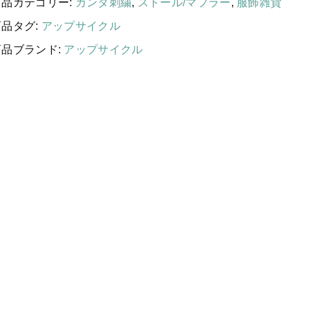
する
商品カテゴリー:
カンタ刺繍
,
ストール/マフラー
,
服飾雑貨
国産［奥会津］かごバッグ
】
商品タグ:
アップサイクル
カ
カトラリー/食器
ン
商品ブランド:
アップサイクル
ソーラーランタン（クリーンエネ
タ
ルギー）
刺
繍
ファッション
シ
ル
布ナプキン
ク
雑貨
ス
ト
ラリーキルト
ー
ル
キリム
〔
ギフトラッピング
その他
〕
個
新着商品