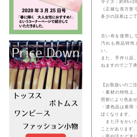
サイズ：約95×20
（正確な長方形
多少の誤差はご
古い布を使用し
汚れも商品特性
い。
また、手作り品
ねますのでご了
【お取扱いのご
・素材の特性上
照射により色あ
・濃色品は着用
ぽくなります。
また汗をかいた
ことがあります
・雨や汗など水