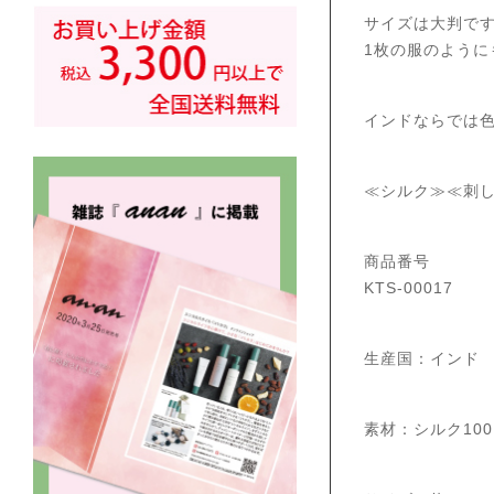
サイズは大判で
1枚の服のように
インドならでは
≪シルク≫≪刺
商品番号
KTS-00017
生産国：インド
素材：シルク10