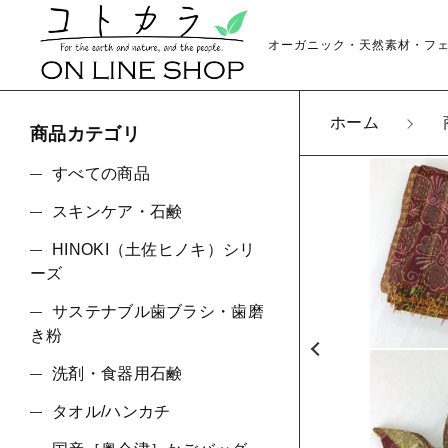
オーガニック・天然素材・フ
ホーム
商品カテゴリ
カートに商品を追
すべての商品
スキンケア・石鹸
HINOKI（土佐ヒノキ）シリ
【お
親カテゴリ
ーズ
数量
サステナブル歯ブラシ・歯磨
き粉
洗剤・食器用石鹸
価格帯
タオル/ハンカチ
～