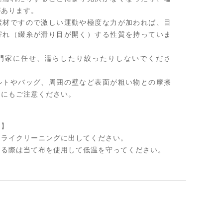
があります。
素材ですので激しい運動や極度な力が加われば、目
寄れ（綴糸が滑り目が開く）する性質を持っていま
門家に任せ、濡らしたり絞ったりしないでくださ
ルトやバッグ、周囲の壁など表面が粗い物との摩擦
りにもご注意ください。
て】
ドライクリーニングに出してください。
ける際は当て布を使用して低温を守ってください。