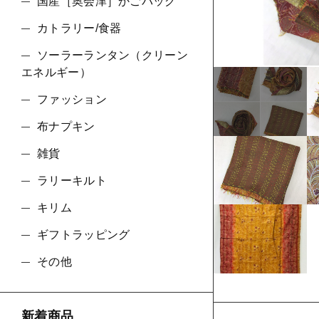
ショ
国産［奥会津］かごバッグ
カトラリー/食器
並び順
ソーラーランタン（クリーン
エネルギー）
ファッション
布ナプキン
雑貨
ラリーキルト
キリム
ギフトラッピング
その他
新着商品