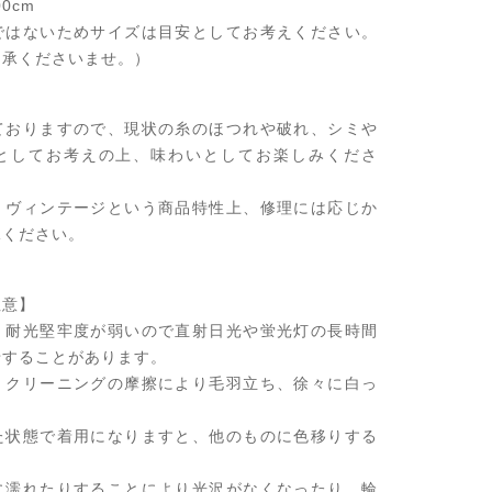
0cm
ではないためサイズは目安としてお考えください。
了承くださいませ。）
ておりますので、現状の糸のほつれや破れ、シミや
としてお考えの上、味わいとしてお楽しみくださ
、ヴィンテージという商品特性上、修理には応じか
承ください。
注意】
、耐光堅牢度が弱いので直射日光や蛍光灯の長時間
せすることがあります。
・クリーニングの摩擦により毛羽立ち、徐々に白っ
状態で着用になりますと、他のものに色移りする
。
に濡れたりすることにより光沢がなくなったり、輪