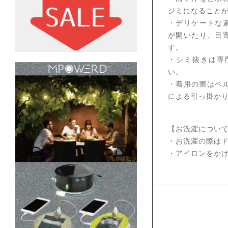
ジミになること
・デリケートな
が開いたり、目
す。
・シミ抜きは専
い。
・着用の際はベ
による引っ掛か
【お洗濯につい
・お洗濯の際は
・アイロンをか