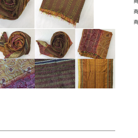
ッピングを続ける
カートを確認
1
7