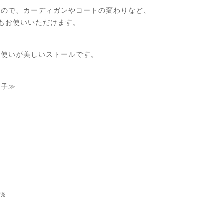
すので、カーディガンやコートの変わりなど、
もお使いいただけます。
色使いが美しいストールです。
し子≫
0％