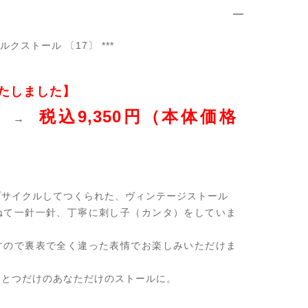
シルクストール 〔17〕 ***
たしました】
税込9,350円（本体価格
円 →
プサイクルしてつくられた、ヴィンテージストール
ねて一針一針、丁寧に刺し子（カンタ）をしていま
すので裏表で全く違った表情でお楽しみいただけま
ひとつだけのあなただけのストールに。