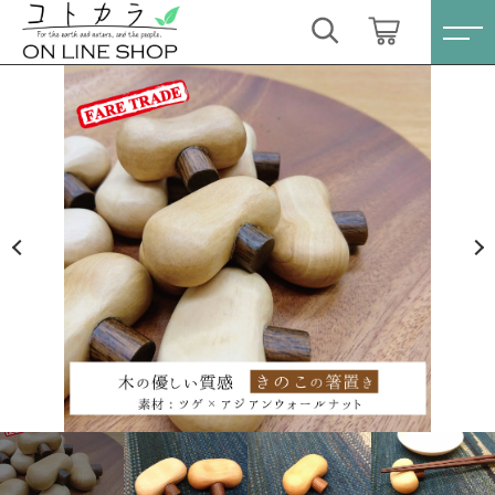
カートに商品を追加しました
キーワード検索
ログイン / 会員登録
箸置き きのこ １個〔ツゲ＋アジアンウォール
すべて
ナット〕
お気に入り
数量
こだわり検索
スキンケア・石鹸
440円
（税込）
親カテゴリ
HINOKI（土佐ヒノキ）シリーズ
すべての商品
スキンケア・石鹸
サステナブル歯ブラシ・歯磨き粉
ショッピングを続ける
子カテゴリ
HINOKI（土佐ヒノキ）シリーズ
洗剤・食器用石鹸
サステナブル歯ブラシ・歯磨き粉
カートを確認する
価格帯
タオル/ハンカチ
洗剤・食器用石鹸
～