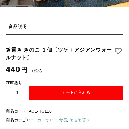
タオル/ハンカチ
国産［奥会津］かごバッグ
その他
国産［奥会津］かごバッグ
在庫あり
セール
カトラリー/食器
商品説明
カトラリー/食器
並び順
ソーラーランタン（クリーンエネルギー）
ソーラーランタン（クリーンエネルギー）
箸置き きのこ １個〔ツゲ＋アジアンウォー
ファッション
ファッション
ルナット〕
布ナプキン
440
円
布ナプキン
（税込）
雑貨
在庫あり
ラリーキルト
雑貨
箸
カートに入れる
キリム
置
ラリーキルト
き
ギフトラッピング
き
商品コード:
ACL-HG110
の
キリム
その他
商品カテゴリー:
カトラリー/食器
,
箸＆箸置き
こ
１