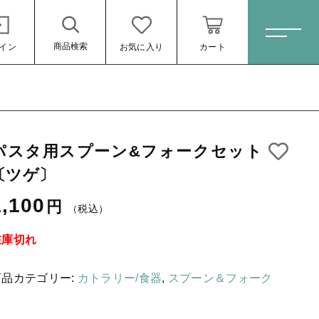
商品検索
イン
お気に入り
カート
ホーム
パスタ用スプーン&フォークセット
すべての商品
〔ツゲ〕
スキンケア・石鹸
1,100円
（税込）
1,100
円
（税込）
HINOKI（土佐ヒノキ）シリーズ
サステナブル歯ブラシ・歯磨き粉
在庫切れ
洗剤・食器用石鹸
商品カテゴリー:
カトラリー/食器
,
スプーン＆フォーク
タオル/ハンカチ
ール