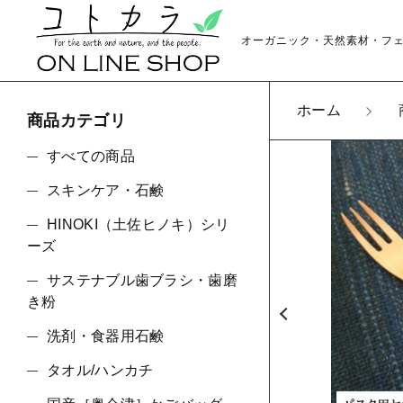
オーガニック・天然素材・フ
ホーム
商品カテゴリ
カートに商品を追
すべての商品
スキンケア・石鹸
HINOKI（土佐ヒノキ）シリ
パス
親カテゴリ
ーズ
数量
サステナブル歯ブラシ・歯磨
き粉
洗剤・食器用石鹸
価格帯
タオル/ハンカチ
～