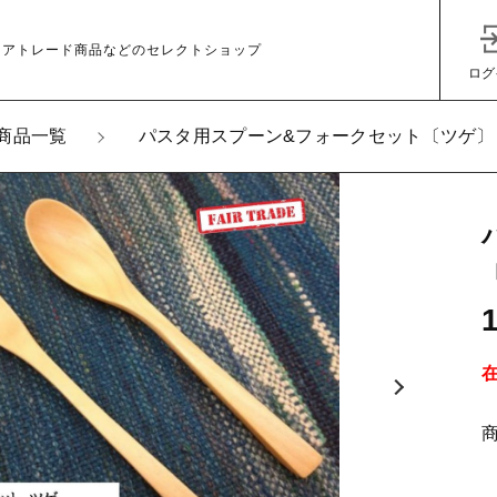
ェアトレード商品などのセレクトショップ
ログ
商品一覧
パスタ用スプーン&フォークセット〔ツゲ〕
加しました
タ用スプーン&フォークセット〔ツゲ〕
子カテゴリ
その他
在庫あり
セ