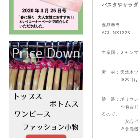
パスタやサラ
商品番号
ACL-NS1323
生産国：ミャン
素 材：天然木
※木目は密で
塗 装：ポリウ
※食品にも使
るので、
安心･衛生的
※食洗機のご