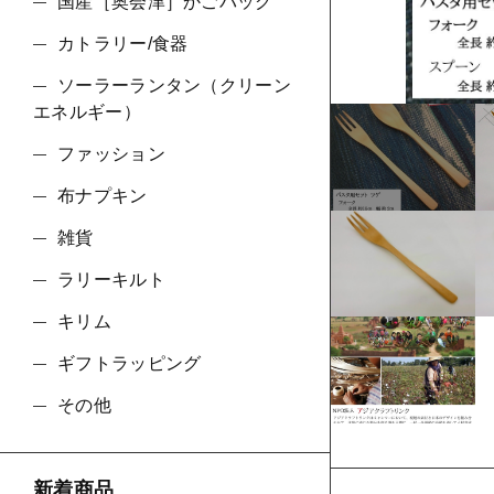
ショ
国産［奥会津］かごバッグ
カトラリー/食器
並び順
ソーラーランタン（クリーン
エネルギー）
ファッション
布ナプキン
雑貨
ラリーキルト
キリム
ギフトラッピング
その他
新着商品