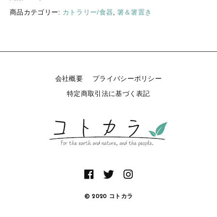
子
ギフトラッピング
商品カテゴリー:
カトラリー/食器
,
箸＆箸置き
新着商品
１
個
その他
〔
セール
ツ
ゲ
〕
個
会社概要
プライバシーポリシー
特定商取引法に基づく表記
コトカラについて
お知らせ
ブログ
ご利用ガイド
お問い合わせ
ログイン
© 2020 コトカラ