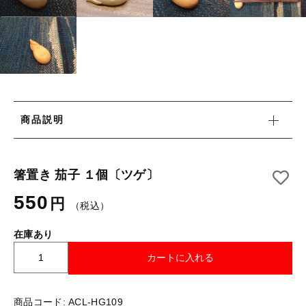
タオル/ハンカチ
国産［奥会津］かごバッグ
その他
国産［奥会津］かごバッグ
在庫あり
セール
カトラリー/食器
カトラリー/食器
並び順
ソーラーランタン（クリーンエネルギー）
ソーラーランタン（クリーンエネルギー）
ファッション
商品説明
ファッション
布ナプキン
布ナプキン
雑貨
箸置き 茄子 １個〔ツゲ〕
550
ラリーキルト
円
雑貨
（税込）
キリム
在庫あり
ラリーキルト
ギフトラッピング
箸
カートに入れる
置
キリム
その他
き
茄
商品コード:
ACL-HG109