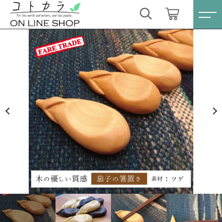
カートに商品を追加しました
キーワード検索
ログイン / 会員登録
箸置き 茄子 １個〔ツゲ〕
すべて
お気に入り
数量
こだわり検索
スキンケア・石鹸
550円
（税込）
親カテゴリ
HINOKI（土佐ヒノキ）シリーズ
すべての商品
スキンケア・石鹸
サステナブル歯ブラシ・歯磨き粉
ショッピングを続ける
子カテゴリ
HINOKI（土佐ヒノキ）シリーズ
洗剤・食器用石鹸
サステナブル歯ブラシ・歯磨き粉
カートを確認する
価格帯
タオル/ハンカチ
洗剤・食器用石鹸
～