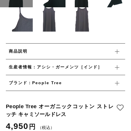
カートを確認する
タオル/ハンカチ
国産［奥会津］かごバッグ
その他
国産［奥会津］かごバッグ
在庫あり
セール
カトラリー/食器
カトラリー/食器
並び順
ソーラーランタン（クリーンエネルギー）
ソーラーランタン（クリーンエネルギー）
ファッション
商品説明
ファッション
布ナプキン
生産者情報：アシシ・ガーメンツ［インド］
布ナプキン
雑貨
ブランド：People Tree
ラリーキルト
雑貨
キリム
ラリーキルト
People Tree オーガニックコットン ストレ
ギフトラッピング
ッチ キャミソールドレス
キリム
その他
4,950
円
（税込）