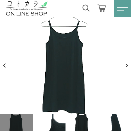
カートに商品を追加しました
キーワード検索
ログイン / 会員登録
People Tree オーガニックコットン ストレッチ
すべて
キャミソールドレス
お気に入り
カラー
こだわり検索
スキンケア・石鹸
サイズ
親カテゴリ
数量
HINOKI（土佐ヒノキ）シリーズ
（税込）
すべての商品
スキンケア・石鹸
サステナブル歯ブラシ・歯磨き粉
子カテゴリ
HINOKI（土佐ヒノキ）シリーズ
洗剤・食器用石鹸
ショッピングを続ける
サステナブル歯ブラシ・歯磨き粉
価格帯
タオル/ハンカチ
洗剤・食器用石鹸
～