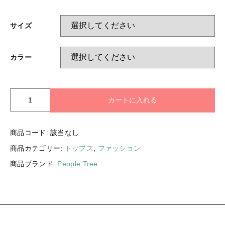
ギフトラッピング
新着商品
サイズ
その他
セール
カラー
P
コトカラについて
カートに入れる
e
お知らせ
o
p
商品コード:
該当なし
ブログ
l
商品カテゴリー:
トップス
,
ファッション
e
ご利用ガイド
T
商品ブランド:
People Tree
r
お問い合わせ
e
e
ログイン
オ
ー