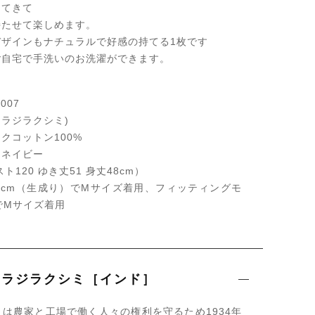
ってきて
持たせて楽しめます。
デザインもナチュラルで好感の持てる1枚です
ご自宅で手洗いのお洗濯ができます。
007
ラジラクシミ)
クコットン100%
・ネイビー
ト120 ゆき丈51 身丈48cm）
0cm（生成り）でMサイズ着用、フィッティングモ
mでMサイズ着用
：ラジラクシミ［インド］
は農家と工場で働く人々の権利を守るため1934年