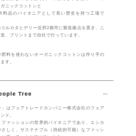
ーガニックコットンと
衣料品のパイオニアとして長い歴史を持つ工場で
のコルカタとデリー近郊2都市に製造拠点を置き、ニ
製造、プリントまで自社で行っています。
学肥料を使わないオーガニックコットンは作り手の
ります。
ple Tree
ー」はフェアトレードカンパニー株式会社のフェア
ランド。
・ファッションの世界的パイオニアであり、エシカ
やさしく、サステナブル（持続的可能）なファッシ