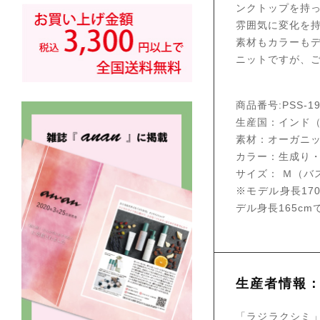
ンクトップを持
雰囲気に変化を
素材もカラーも
ニットですが、
商品番号:PSS-19
生産国：インド（
素材：オーガニッ
カラー：生成り
サイズ： Ｍ（バス
※モデル身長17
デル身長165c
生産者情報
「ラジラクシミ」