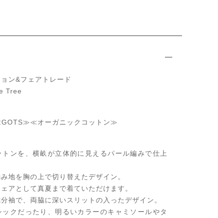
ョン&フェアトレード
 Tree
≪GOTS≫≪オーガニックコットン≫
ットンを、横畝が立体的に見えるパール編みで仕上
編み地を胸の上で切り替えたデザイン。
ウェアとして真夏まで着ていただけます。
七分袖で、両脇に深いスリットの入ったデザイン。
シックだったり、明るいカラーのキャミソールやタ