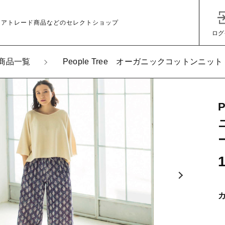
ェアトレード商品などのセレクトショップ
ログ
商品一覧
People Tree オーガニックコットンニ
加しました
ople Tree オーガニックコットンニット パール編み七分
子カテゴリ
ー
その他
在庫あり
セ