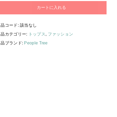
する
国産［奥会津］かごバッグ
カートに入れる
カトラリー/食器
ソーラーランタン（クリーンエネ
商品コード:
該当なし
ルギー）
商品カテゴリー:
トップス
,
ファッション
ファッション
商品ブランド:
People Tree
布ナプキン
雑貨
ラリーキルト
キリム
ギフトラッピング
その他
新着商品