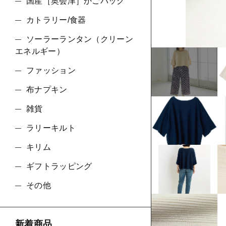
ショ
国産［奥会津］かごバッグ
カトラリー/食器
並び順
ソーラーランタン（クリーン
エネルギー）
ファッション
布ナプキン
雑貨
ラリーキルト
キリム
ギフトラッピング
その他
新着商品