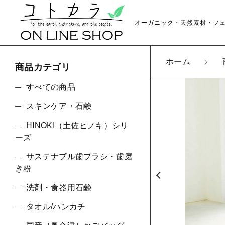
オーガニック・天然素材・フ
ホーム
商品カテゴリ
カートに商品を追
すべての商品
スキンケア・石鹸
Pe
HINOKI（土佐ヒノキ）シリ
親カテゴリ
カラ
ーズ
数量
サステナブル歯ブラシ・歯磨
き粉
洗剤・食器用石鹸
価格帯
タオル/ハンカチ
～