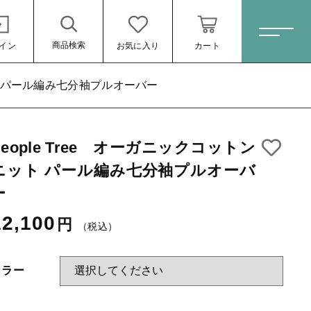
商品検索
イン
お気に入り
カート
ホーム
ット パール編み七分袖プルオーバー
People Tree オーガニックコットン
すべての商品
袖プルオーバー
ニット パール編み七分袖プルオーバ
スキンケア・石鹸
ー
（税込）
HINOKI（土佐ヒノキ）シリーズ
12,100
円
（税込）
サステナブル歯ブラシ・歯磨き粉
洗剤・食器用石鹸
カラー
タオル/ハンカチ
ール