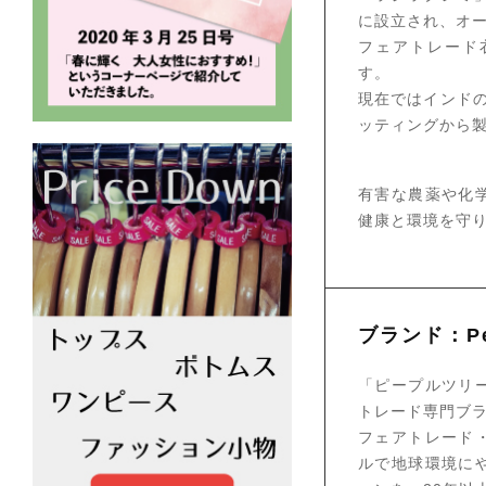
に設立され、オ
フェアトレード
す。
現在ではインド
ッティングから
有害な農薬や化
健康と環境を守
ブランド：Peo
「ピープルツリ
トレード専門ブ
フェアトレード
ルで地球環境に