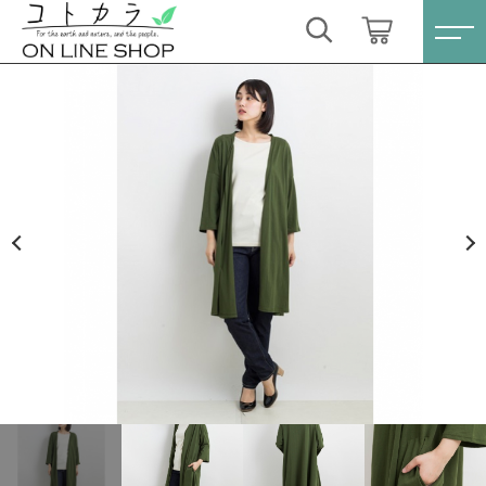
カートに商品を追加しました
キーワード検索
ログイン / 会員登録
People Tree オーガニックコットン天竺ロング
すべて
カーディガン〔グリーン〕
お気に入り
数量
こだわり検索
スキンケア・石鹸
10,780円
（税込）
親カテゴリ
HINOKI（土佐ヒノキ）シリーズ
すべての商品
スキンケア・石鹸
サステナブル歯ブラシ・歯磨き粉
ショッピングを続ける
子カテゴリ
HINOKI（土佐ヒノキ）シリーズ
洗剤・食器用石鹸
サステナブル歯ブラシ・歯磨き粉
カートを確認する
価格帯
タオル/ハンカチ
洗剤・食器用石鹸
～