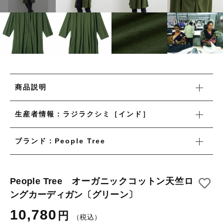
タオル/ハンカチ
国産［奥会津］かごバッグ
その他
国産［奥会津］かごバッグ
在庫あり
セール
カトラリー/食器
カトラリー/食器
並び順
ソーラーランタン（クリーンエネルギー）
ソーラーランタン（クリーンエネルギー）
ファッション
商品説明
ファッション
布ナプキン
生産者情報：ラジラクシミ［インド］
布ナプキン
雑貨
ブランド：People Tree
ラリーキルト
雑貨
キリム
ラリーキルト
People Tree オーガニックコットン天竺ロ
ギフトラッピング
ングカーディガン〔グリーン〕
キリム
その他
10,780
円
（税込）