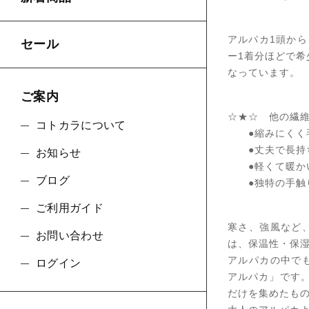
アルパカ1頭から
セール
ー1着分ほどで希
なっています。
ご案内
☆★☆ 他の繊
コトカラについて
●縮みにくく毛
●丈夫で長持
お知らせ
●軽くて暖か
ブログ
●独特の手触り
ご利用ガイド
寒さ、強風など
お問い合わせ
は、保温性・保
アルパカの中で
ログイン
アルパカ」です
だけを集めたもの