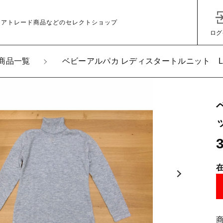
ェアトレード商品などのセレクトショップ
ログ
商品一覧
ベビーアルパカ レディスタートルニット 
加しました
ーアルパカ レディスタートルニット Lサイズ〔グレー〕
子カテゴリ
その他
在庫あり
セ