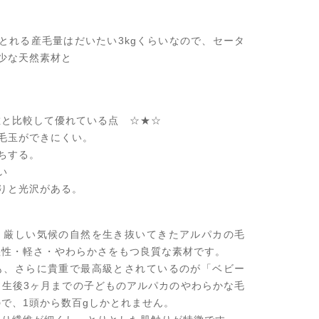
とれる産毛量はだいたい3kgくらいなので、セータ
少な天然素材と
維と比較して優れている点 ☆★☆
玉ができにくい。
ちする。
い
と光沢がある。
、厳しい気候の自然を生き抜いてきたアルパカの毛
湿性・軽さ・やわらかさをもつ良質な素材です。
も、さらに貴重で最高級とされているのが「ベビー
。生後3ヶ月までの子どものアルパカのやわらかな毛
で、1頭から数百gしかとれません。