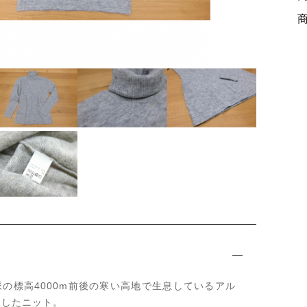
ッピングを続ける
カートを確認
の標高4000m前後の寒い高地で生息しているアル
用したニット。