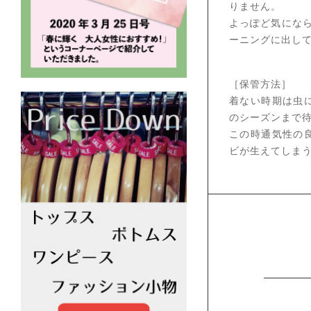
りません。
よっぽど気にな
ーニングに出し
［保管方法］
着ない時期は虫
のシーズンまで
この時通気性の
ビが生えてしま