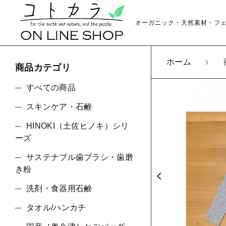
オーガニック・天然素材・フ
ホーム
商品カテゴリ
カートに商品を追
すべての商品
スキンケア・石鹸
HINOKI（土佐ヒノキ）シリ
ベビ
親カテゴリ
ーズ
数量
サステナブル歯ブラシ・歯磨
き粉
洗剤・食器用石鹸
価格帯
タオル/ハンカチ
～