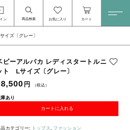
商品検索
イン
お気に入り
カート
ホーム
Lサイズ〔グレー〕
ベビーアルパカ レディスタートルニ
すべての商品
ット Lサイズ〔グレー〕
スキンケア・石鹸
38,500円
（税込）
38,500
円
（税込）
HINOKI（土佐ヒノキ）シリーズ
サステナブル歯ブラシ・歯磨き粉
在庫あり
洗剤・食器用石鹸
カートに入れる
タオル/ハンカチ
商品カテゴリー:
トップス
,
ファッション
ール