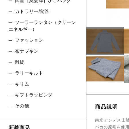
ショ
国産［奥会津］かごバッグ
カトラリー/食器
並び順
ソーラーランタン（クリーン
エネルギー）
ファッション
布ナプキン
雑貨
ラリーキルト
キリム
ギフトラッピング
その他
商品説明
南米アンデス山脈
パカの原毛を使
新着商品