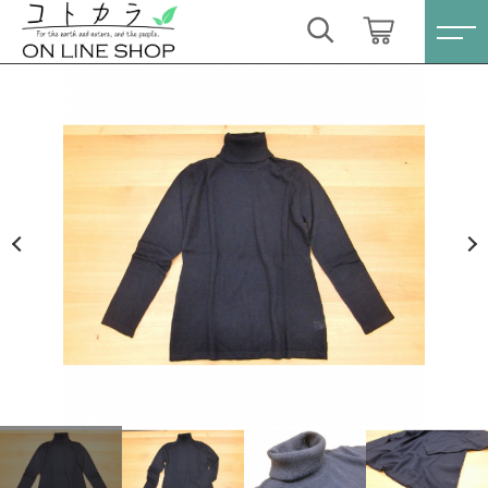
カートに商品を追加しました
キーワード検索
ログイン / 会員登録
ベビーアルパカ レディスタートルニット Lサ
すべて
イズ〔ブラック〕
お気に入り
数量
こだわり検索
スキンケア・石鹸
38,500円
（税込）
親カテゴリ
HINOKI（土佐ヒノキ）シリーズ
すべての商品
スキンケア・石鹸
サステナブル歯ブラシ・歯磨き粉
ショッピングを続ける
子カテゴリ
HINOKI（土佐ヒノキ）シリーズ
洗剤・食器用石鹸
サステナブル歯ブラシ・歯磨き粉
カートを確認する
価格帯
タオル/ハンカチ
洗剤・食器用石鹸
～