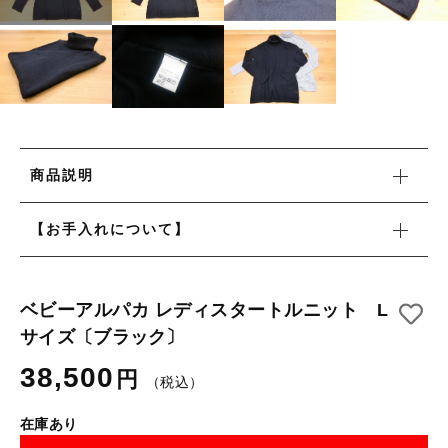
タオル/ハンカチ
国産［奥会津］かごバッグ
その他
国産［奥会津］かごバッグ
在庫あり
セール
カトラリー/食器
カトラリー/食器
並び順
ソーラーランタン（クリーンエネルギー）
ソーラーランタン（クリーンエネルギー）
ファッション
商品説明
ファッション
布ナプキン
【お手入れについて】
布ナプキン
雑貨
ラリーキルト
雑貨
ベビーアルパカ レディスタートルニット L
キリム
サイズ〔ブラック〕
ラリーキルト
38,500
ギフトラッピング
円
（税込）
キリム
その他
在庫あり