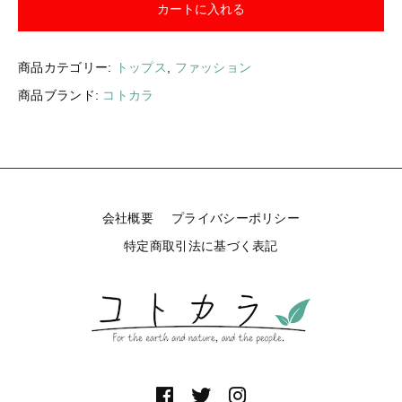
カートに入れる
ギフトラッピング
新着商品
その他
商品カテゴリー:
トップス
,
ファッション
セール
商品ブランド:
コトカラ
コトカラについて
お知らせ
会社概要
プライバシーポリシー
特定商取引法に基づく表記
ブログ
ご利用ガイド
お問い合わせ
ログイン