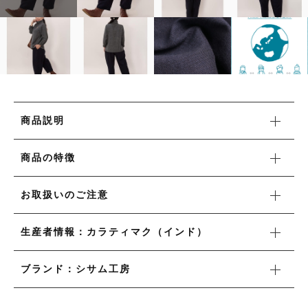
タオル/ハンカチ
国産［奥会津］かごバッグ
その他
国産［奥会津］かごバッグ
在庫あり
セール
カトラリー/食器
カトラリー/食器
並び順
ソーラーランタン（クリーンエネルギー）
ソーラーランタン（クリーンエネルギー）
ファッション
商品説明
ファッション
布ナプキン
商品の特徴
布ナプキン
雑貨
お取扱いのご注意
ラリーキルト
雑貨
キリム
生産者情報：カラティマク（インド）
ラリーキルト
ギフトラッピング
ブランド：シサム工房
キリム
その他