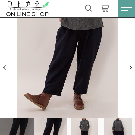
カートに商品を追加しました
キーワード検索
ログイン / 会員登録
シサム工房 テオリタックテーパードパンツ
すべて
お気に入り
数量
こだわり検索
スキンケア・石鹸
12,100円
（税込）
親カテゴリ
HINOKI（土佐ヒノキ）シリーズ
すべての商品
スキンケア・石鹸
サステナブル歯ブラシ・歯磨き粉
ショッピングを続ける
子カテゴリ
HINOKI（土佐ヒノキ）シリーズ
洗剤・食器用石鹸
サステナブル歯ブラシ・歯磨き粉
カートを確認する
価格帯
タオル/ハンカチ
洗剤・食器用石鹸
～