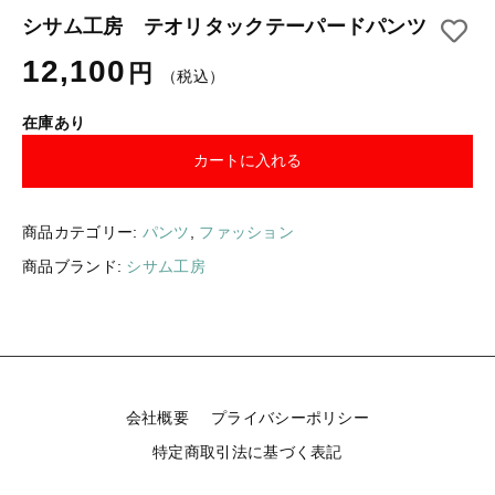
ギフトラッピング
シサム工房 テオリタックテーパードパンツ
新着商品
12,100
円
その他
（税込）
セール
在庫あり
カートに入れる
コトカラについて
商品カテゴリー:
パンツ
,
ファッション
お知らせ
商品ブランド:
シサム工房
ブログ
ご利用ガイド
お問い合わせ
会社概要
プライバシーポリシー
ログイン
特定商取引法に基づく表記