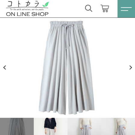
カートに商品を追加しました
キーワード検索
ログイン / 会員登録
People Tree オーガニックコットンミニ裏毛スカ
すべて
ンツ［ライトグレイ］
お気に入り
数量
こだわり検索
スキンケア・石鹸
8,690円
（税込）
親カテゴリ
HINOKI（土佐ヒノキ）シリーズ
すべての商品
スキンケア・石鹸
サステナブル歯ブラシ・歯磨き粉
ショッピングを続ける
子カテゴリ
HINOKI（土佐ヒノキ）シリーズ
洗剤・食器用石鹸
サステナブル歯ブラシ・歯磨き粉
カートを確認する
価格帯
タオル/ハンカチ
洗剤・食器用石鹸
～