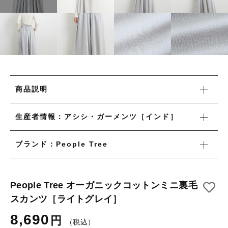
タオル/ハンカチ
国産［奥会津］かごバッグ
その他
国産［奥会津］かごバッグ
在庫あり
セール
カトラリー/食器
カトラリー/食器
並び順
ソーラーランタン（クリーンエネルギー）
ソーラーランタン（クリーンエネルギー）
ファッション
商品説明
ファッション
布ナプキン
生産者情報：アシシ・ガーメンツ［インド］
布ナプキン
雑貨
ブランド：People Tree
ラリーキルト
雑貨
キリム
ラリーキルト
People Tree オーガニックコットンミニ裏毛
ギフトラッピング
スカンツ［ライトグレイ］
キリム
その他
8,690
円
（税込）