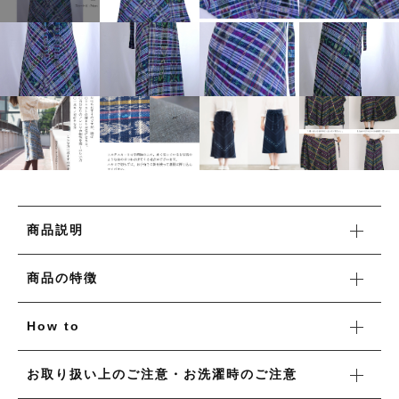
タオル/ハンカチ
国産［奥会津］かごバッグ
その他
国産［奥会津］かごバッグ
在庫あり
セール
カトラリー/食器
カトラリー/食器
並び順
ソーラーランタン（クリーンエネルギー）
ソーラーランタン（クリーンエネルギー）
ファッション
ファッション
布ナプキン
布ナプキン
雑貨
商品説明
ラリーキルト
雑貨
商品の特徴
キリム
ラリーキルト
How to
ギフトラッピング
キリム
その他
お取り扱い上のご注意・お洗濯時のご注意