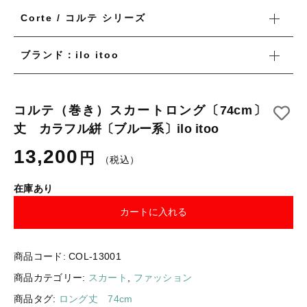
ギフトラッピング
新着商品
Corte / コルテ シリーズ
その他
ブランド：ilo itoo
セール
コルテ（巻き）スカートロング〔74cm〕
丈 カラフル絣〔ブルー系〕ilo itoo
コトカラについて
13,200
円
（税込）
お知らせ
在庫あり
ブログ
カートに入れる
ご利用ガイド
お問い合わせ
商品コード:
COL-13001
ログイン
商品カテゴリー:
スカート
,
ファッション
商品タグ:
ロング丈 74cm