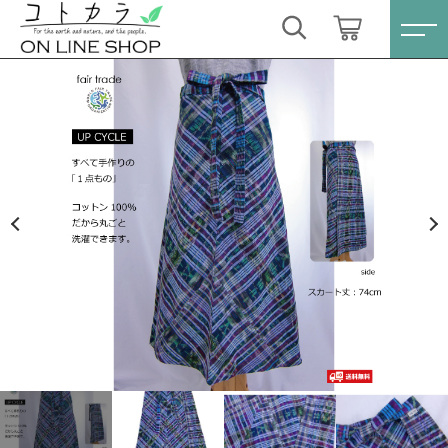
カートに商品を追加しました
キーワード検索
ログイン / 会員登録
コルテ（巻き）スカートロング〔74cm〕丈 カラ
すべて
フル絣〔ブルー系〕ilo itoo
お気に入り
数量
こだわり検索
スキンケア・石鹸
13,200円
（税込）
親カテゴリ
HINOKI（土佐ヒノキ）シリーズ
すべての商品
スキンケア・石鹸
サステナブル歯ブラシ・歯磨き粉
ショッピングを続ける
子カテゴリ
HINOKI（土佐ヒノキ）シリーズ
洗剤・食器用石鹸
サステナブル歯ブラシ・歯磨き粉
カートを確認する
価格帯
タオル/ハンカチ
洗剤・食器用石鹸
～