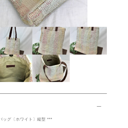
ッピングを続ける
カートを確認
F
F
トバッグ〔ホワイト〕縦型 ***