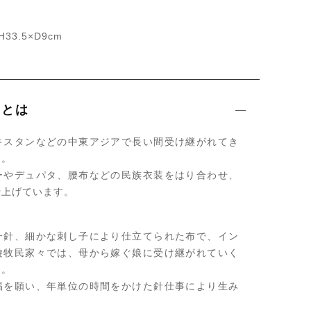
33.5×D9cm
トとは
キスタンなどの中東アジアで長い間受け継がれてき
す。
ーやデュパタ、腰布などの民族衣装をはり合わせ、
仕上げています。
一針、細かな刺し子により仕立てられた布で、イン
遊牧民家々では、母から嫁ぐ娘に受け継がれていく
た。
福を願い、年単位の時間をかけた針仕事により生み
。