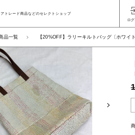
ェアトレード商品などのセレクトショップ
ログ
商品一覧
【20%OFF】ラリーキルトバッグ〔ホワイ
加しました
0%OFF】ラリーキルトバッグ〔ホワイト〕縦型
子カテゴリ
2
その他
0
在庫あり
セ
O