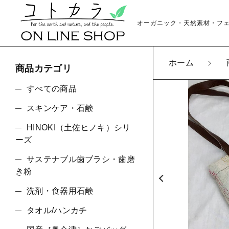
オーガニック・天然素材・フ
ホーム
商品カテゴリ
カートに商品を追
すべての商品
スキンケア・石鹸
HINOKI（土佐ヒノキ）シリ
【2
親カテゴリ
ーズ
数量
サステナブル歯ブラシ・歯磨
き粉
洗剤・食器用石鹸
価格帯
タオル/ハンカチ
～