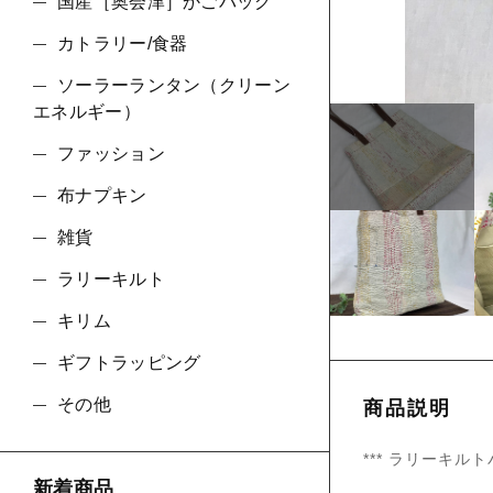
ショ
国産［奥会津］かごバッグ
カトラリー/食器
並び順
ソーラーランタン（クリーン
エネルギー）
ファッション
布ナプキン
雑貨
ラリーキルト
キリム
ギフトラッピング
その他
商品説明
*** ラリーキル
新着商品