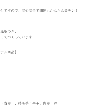
ク付ですので、安心安全で開閉もかんたん楽チン！
、底板つき、
わってつくっています
ジナル商品】
他（古布）、持ち手：牛革、内布：綿