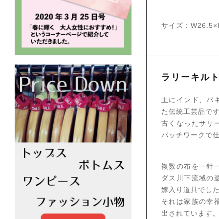
サイズ：W26.5×H
ラリーキル
主にインド、パ
た伝統工芸品で
古くなったサリ
パッチワークで
複数の布を一針
ダス川下流域の
嫁入り道具でし
それは家族の幸
出されています