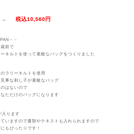
税込10,560円
 →
APAN－－
、蔵前で
リーキルトを使って素敵なバッグをつくりました
ンのラリーキルトを使用
で見事な刺し子が素敵なバッグ
ものはないので
あなただけのバッグになります
が入ります
していますので書類やテキストも入れられますので
グにもぴったりです！