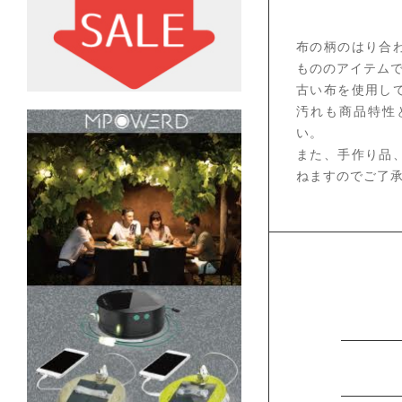
布の柄のはり合
もののアイテム
古い布を使用し
汚れも商品特性
い。
また、手作り品
ねますのでご了