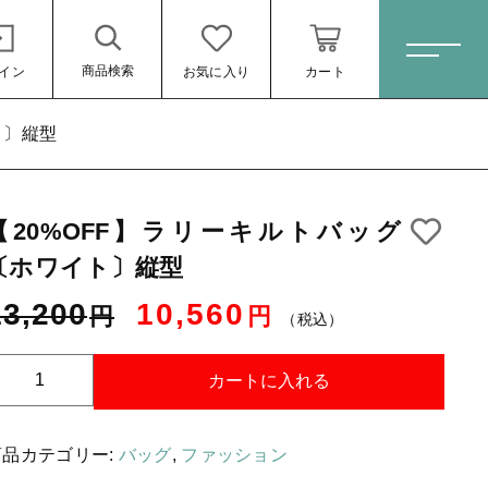
商品検索
イン
お気に入り
カート
ホーム
ト〕縦型
【20%OFF】ラリーキルトバッグ
すべての商品
〔ホワイト〕縦型
スキンケア・石鹸
10,560円
（税込）
13,200
10,560
円
円
HINOKI（土佐ヒノキ）シリーズ
（税込）
サステナブル歯ブラシ・歯磨き粉
【
カートに入れる
洗剤・食器用石鹸
タオル/ハンカチ
商品カテゴリー:
バッグ
,
ファッション
%
ール