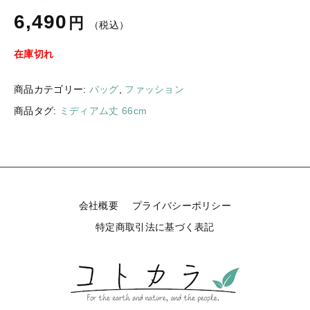
ギフトラッピング
6,490
新着商品
円
（税込）
その他
在庫切れ
セール
商品カテゴリー:
バッグ
,
ファッション
商品タグ:
ミディアム丈 66cm
コトカラについて
お知らせ
ブログ
会社概要
プライバシーポリシー
ご利用ガイド
特定商取引法に基づく表記
お問い合わせ
ログイン