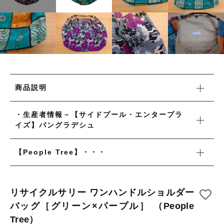
タオル/ハンカチ
国産［奥会津］かごバッグ
その他
国産［奥会津］かごバッグ
在庫あり
セール
カトラリー/食器
カトラリー/食器
並び順
ソーラーランタン（クリーンエネルギー）
ソーラーランタン（クリーンエネルギー）
ファッション
商品説明
ファッション
布ナプキン
・生産者情報－【サイドプール・エンタープラ
布ナプキン
イズ】バングラデシュ
雑貨
ラリーキルト
雑貨
【People Tree】・・・
キリム
ラリーキルト
ギフトラッピング
リサイクルサリー ワンハンドルショルダー
キリム
バッグ［グリーン×パープル］ （People
その他
Tree）