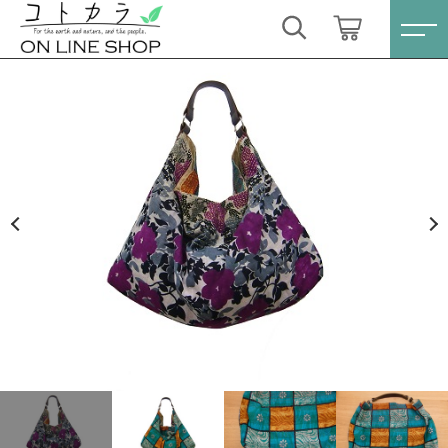
カートに商品を追加しました
キーワード検索
ログイン / 会員登録
リサイクルサリー ワンハンドルショルダーバッグ
すべて
［グリーン×パープル］ （People Tree）
お気に入り
数量
こだわり検索
スキンケア・石鹸
6,490円
（税込）
親カテゴリ
HINOKI（土佐ヒノキ）シリーズ
すべての商品
スキンケア・石鹸
サステナブル歯ブラシ・歯磨き粉
ショッピングを続ける
子カテゴリ
HINOKI（土佐ヒノキ）シリーズ
洗剤・食器用石鹸
サステナブル歯ブラシ・歯磨き粉
カートを確認する
価格帯
タオル/ハンカチ
洗剤・食器用石鹸
～