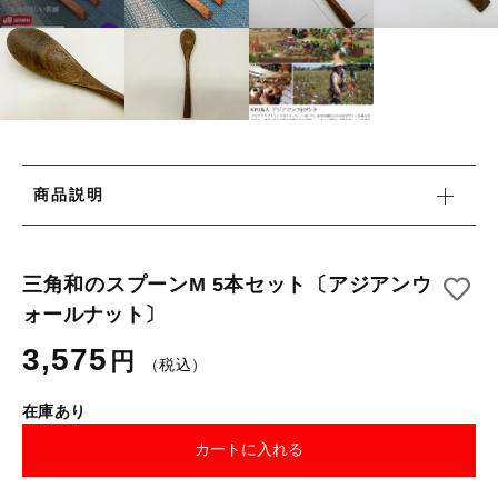
タオル/ハンカチ
国産［奥会津］かごバッグ
その他
国産［奥会津］かごバッグ
在庫あり
セール
カトラリー/食器
カトラリー/食器
並び順
ソーラーランタン（クリーンエネルギー）
ソーラーランタン（クリーンエネルギー）
ファッション
商品説明
ファッション
布ナプキン
布ナプキン
雑貨
三角和のスプーンM 5本セット〔アジアンウ
ォールナット〕
ラリーキルト
雑貨
3,575
円
（税込）
キリム
ラリーキルト
在庫あり
ギフトラッピング
カートに入れる
キリム
その他