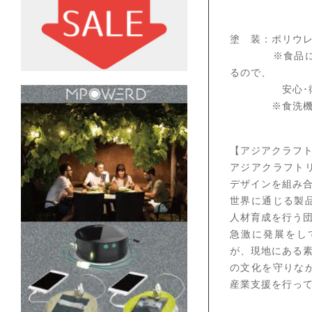
塗 装：ポリウ
※食品にも使
るので、
安心･衛生的
※食洗機のご
【アジアクラフ
アジアクラフト
デザインを組み
世界に通じる製
人材育成を行う
急激に発展をし
が、現地にある
の文化を守りな
産業支援を行っ