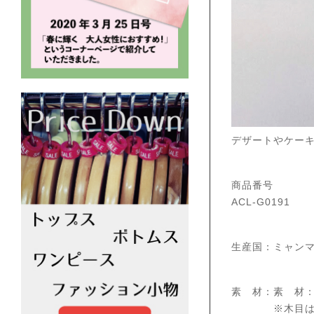
デザートやケー
商品番号
ACL-G0191
生産国：ミャン
素 材：素 材
※木目は密で