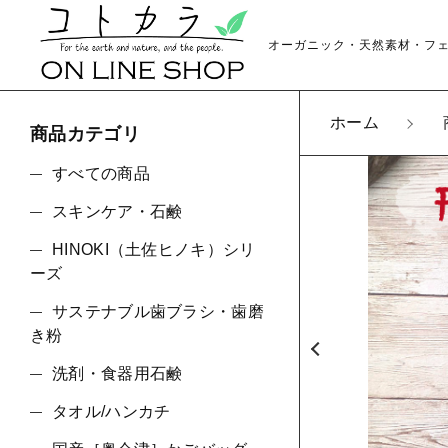
オーガニック・天然素材・フ
ホーム
商品カテゴリ
カートに商品を追
すべての商品
スキンケア・石鹸
HINOKI（土佐ヒノキ）シリ
ユニ
親カテゴリ
ーズ
数量
サステナブル歯ブラシ・歯磨
き粉
洗剤・食器用石鹸
価格帯
タオル/ハンカチ
～