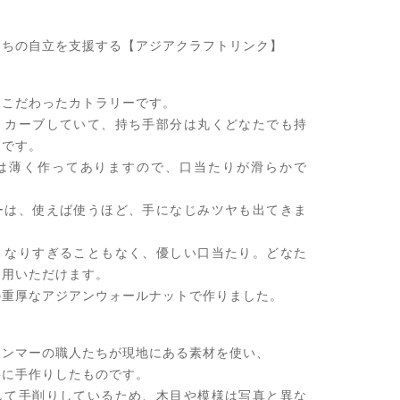
たちの自立を支援する【アジアクラフトリンク】
にこだわったカトラリーです。
くカーブしていて、持ち手部分は丸くどなたでも持
クです。
は薄く作ってありますので、口当たりが滑らかで
ーは、使えば使うほど、手になじみツヤも出てきま
くなりすぎることもなく、優しい口当たり。どなた
利用いただけます。
の重厚なアジアンウォールナットで作りました。
ャンマーの職人たちが現地にある素材を使い、
寧に手作りしたものです。
して手削りしているため、木目や模様は写真と異な