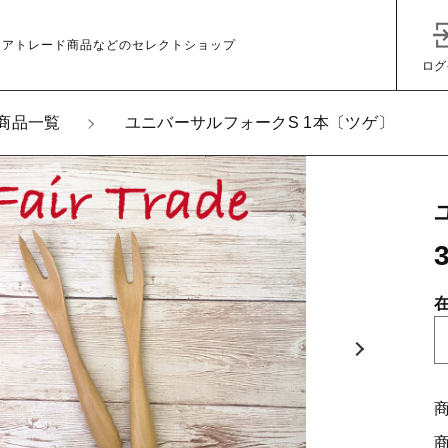
ェアトレード商品などのセレクトショップ
ログ
商品一覧
ユニバーサルフォークS 1本〔ツゲ〕
加しました
バーサルフォークS 1本〔ツゲ〕
子カテゴリ
その他
在庫あり
セ