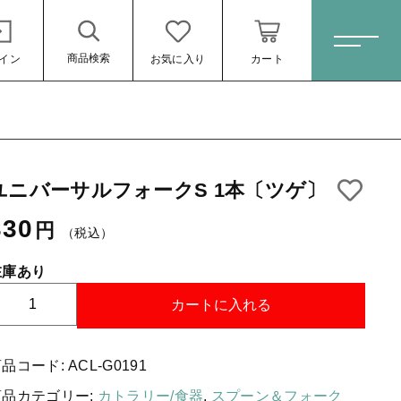
商品検索
イン
お気に入り
カート
ホーム
ユニバーサルフォークS 1本〔ツゲ〕
すべての商品
330
円
スキンケア・石鹸
（税込）
330円
（税込）
HINOKI（土佐ヒノキ）シリーズ
在庫あり
サステナブル歯ブラシ・歯磨き粉
ユ
カートに入れる
ニ
洗剤・食器用石鹸
バ
商品コード:
ACL-G0191
ー
タオル/ハンカチ
サ
ール
商品カテゴリー:
カトラリー/食器
,
スプーン＆フォーク