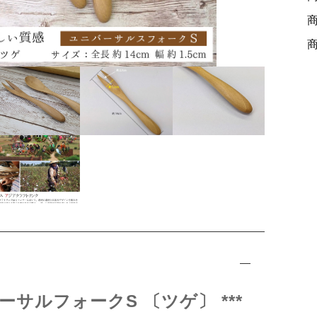
ッピングを続ける
カートを確認
S
1
バーサルフォークS 〔ツゲ〕 ***