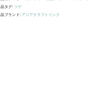
する
国産［奥会津］かごバッグ
ル
商品タグ:
ツゲ
フ
カトラリー/食器
ォ
商品ブランド:
アジアクラフトリンク
ー
ソーラーランタン（クリーンエネ
ク
ルギー）
ファッション
本
布ナプキン
〔
ツ
雑貨
ゲ
ラリーキルト
〕
個
キリム
ギフトラッピング
その他
新着商品