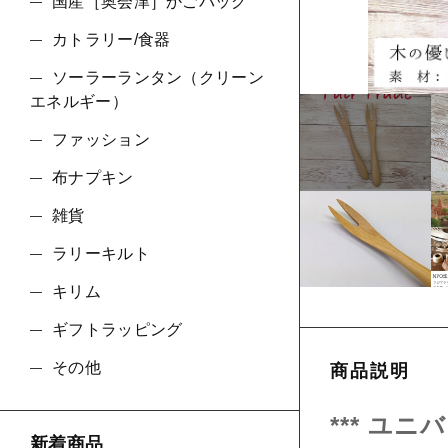
ショ
国産［奥会津］かごバッグ
カトラリー/食器
並び順
ソーラーランタン（クリーン
エネルギー）
ファッション
布ナプキン
雑貨
ラリーキルト
キリム
ギフトラッピング
その他
商品説明
*** ユニ
新着商品