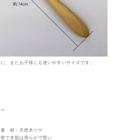
キに、またお子様にも使いやすいサイズです。
マー
：素 材：天然木ツゲ
木肌は滑らかで堅い