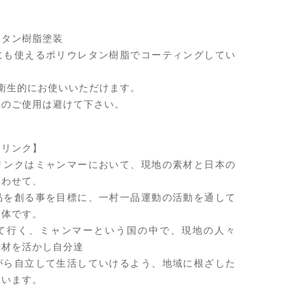
レタン樹脂塗装
えるポリウレタン樹脂でコーティングしてい
にお使いいただけます。
使用は避けて下さい。
トリンク】
リンクはミャンマーにおいて、現地の素材と日本の
合わせて、
品を創る事を目標に、一村一品運動の活動を通して
団体です。
て行く、ミャンマーという国の中で、現地の人々
素材を活かし自分達
がら自立して生活していけるよう、地域に根ざした
ています。