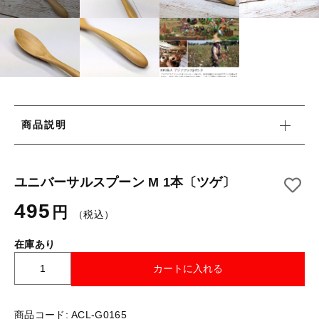
タオル/ハンカチ
国産［奥会津］かごバッグ
その他
国産［奥会津］かごバッグ
在庫あり
セール
カトラリー/食器
カトラリー/食器
並び順
ソーラーランタン（クリーンエネルギー）
ソーラーランタン（クリーンエネルギー）
ファッション
商品説明
ファッション
布ナプキン
布ナプキン
雑貨
ユニバーサルスプーン M 1本〔ツゲ〕
495
ラリーキルト
円
雑貨
（税込）
キリム
在庫あり
ラリーキルト
ギフトラッピング
ユ
カートに入れる
ニ
キリム
その他
バ
ー
商品コード:
ACL-G0165