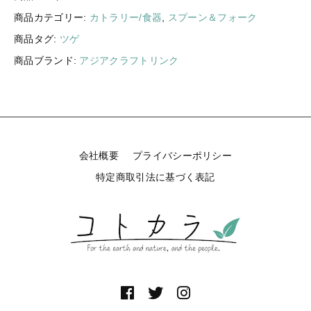
サ
ギフトラッピング
商品カテゴリー:
カトラリー/食器
,
スプーン＆フォーク
新着商品
ル
ス
商品タグ:
ツゲ
その他
プ
セール
商品ブランド:
アジアクラフトリンク
ー
ン
M
1
本
コトカラについて
〔
ツ
会社概要
プライバシーポリシー
お知らせ
ゲ
特定商取引法に基づく表記
〕
ブログ
個
ご利用ガイド
お問い合わせ
ログイン