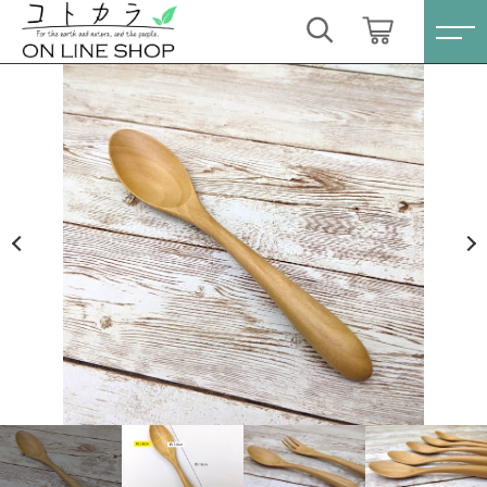
カートに商品を追加しました
キーワード検索
ログイン / 会員登録
ユニバーサルスプーン M 1本〔ツゲ〕
すべて
お気に入り
数量
こだわり検索
スキンケア・石鹸
495円
（税込）
親カテゴリ
HINOKI（土佐ヒノキ）シリーズ
すべての商品
スキンケア・石鹸
サステナブル歯ブラシ・歯磨き粉
ショッピングを続ける
子カテゴリ
HINOKI（土佐ヒノキ）シリーズ
洗剤・食器用石鹸
サステナブル歯ブラシ・歯磨き粉
カートを確認する
価格帯
タオル/ハンカチ
洗剤・食器用石鹸
～