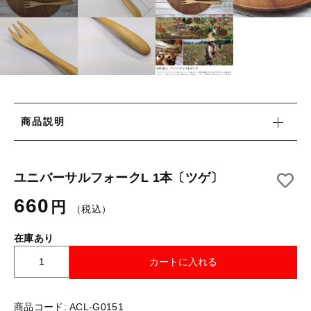
タオル/ハンカチ
国産［奥会津］かごバッグ
その他
国産［奥会津］かごバッグ
在庫あり
セール
カトラリー/食器
カトラリー/食器
並び順
ソーラーランタン（クリーンエネルギー）
ソーラーランタン（クリーンエネルギー）
ファッション
商品説明
ファッション
布ナプキン
布ナプキン
雑貨
ユニバーサルフォークL 1本〔ツゲ〕
660
ラリーキルト
円
雑貨
（税込）
キリム
在庫あり
ラリーキルト
ギフトラッピング
ユ
カートに入れる
ニ
キリム
その他
バ
ー
商品コード:
ACL-G0151