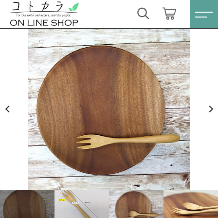
カートに商品を追加しました
キーワード検索
ログイン / 会員登録
ユニバーサルフォークL 1本〔ツゲ〕
すべて
お気に入り
数量
こだわり検索
スキンケア・石鹸
660円
（税込）
親カテゴリ
HINOKI（土佐ヒノキ）シリーズ
すべての商品
スキンケア・石鹸
サステナブル歯ブラシ・歯磨き粉
ショッピングを続ける
子カテゴリ
HINOKI（土佐ヒノキ）シリーズ
洗剤・食器用石鹸
サステナブル歯ブラシ・歯磨き粉
カートを確認する
価格帯
タオル/ハンカチ
洗剤・食器用石鹸
～