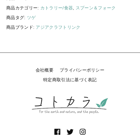
サ
ギフトラッピング
商品カテゴリー:
カトラリー/食器
,
スプーン＆フォーク
新着商品
ル
フ
商品タグ:
ツゲ
その他
ォ
セール
商品ブランド:
アジアクラフトリンク
ー
ク
L
1
本
コトカラについて
〔
ツ
会社概要
プライバシーポリシー
お知らせ
ゲ
特定商取引法に基づく表記
〕
ブログ
個
ご利用ガイド
お問い合わせ
ログイン