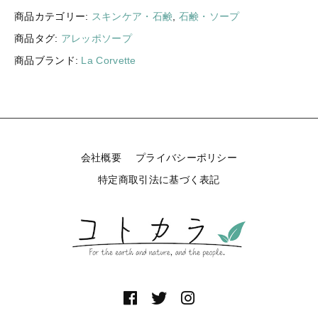
ギフトラッピング
商品カテゴリー:
スキンケア・石鹸
,
石鹸・ソープ
新着商品
商品タグ:
アレッポソープ
その他
セール
商品ブランド:
La Corvette
コトカラについて
会社概要
プライバシーポリシー
お知らせ
特定商取引法に基づく表記
ブログ
ご利用ガイド
お問い合わせ
ログイン