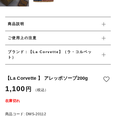
タオル/ハンカチ
国産［奥会津］かごバッグ
その他
国産［奥会津］かごバッグ
在庫あり
セール
カトラリー/食器
商品説明
カトラリー/食器
並び順
ソーラーランタン（クリーンエネルギー）
ソーラーランタン（クリーンエネルギー）
ご使用上の注意
ファッション
ファッション
ブランド：【La Corvette】（ラ・コルベッ
布ナプキン
ト）
布ナプキン
雑貨
ラリーキルト
雑貨
【La Corvette 】 アレッポソープ200g
キリム
1,100
円
（税込）
ラリーキルト
ギフトラッピング
在庫切れ
キリム
その他
商品コード:
DMS-20112