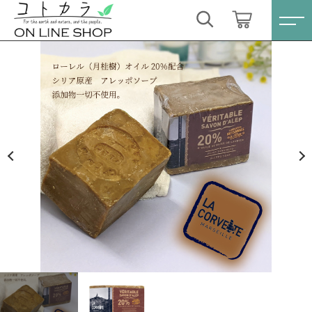
カートに商品を追加しました
キーワード検索
ログイン / 会員登録
【La Corvette 】 アレッポソープ200g
すべて
お気に入り
数量
こだわり検索
スキンケア・石鹸
1,100円
（税込）
親カテゴリ
HINOKI（土佐ヒノキ）シリーズ
すべての商品
スキンケア・石鹸
サステナブル歯ブラシ・歯磨き粉
ショッピングを続ける
子カテゴリ
HINOKI（土佐ヒノキ）シリーズ
洗剤・食器用石鹸
サステナブル歯ブラシ・歯磨き粉
カートを確認する
価格帯
タオル/ハンカチ
洗剤・食器用石鹸
～