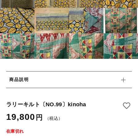
タオル/ハンカチ
国産［奥会津］かごバッグ
その他
国産［奥会津］かごバッグ
在庫あり
セール
カトラリー/食器
カトラリー/食器
並び順
ソーラーランタン（クリーンエネルギー）
ソーラーランタン（クリーンエネルギー）
ファッション
ファッション
布ナプキン
布ナプキン
雑貨
商品説明
ラリーキルト
雑貨
キリム
ラリーキルト〔NO.99〕kinoha
ラリーキルト
19,800
ギフトラッピング
円
（税込）
キリム
その他
在庫切れ