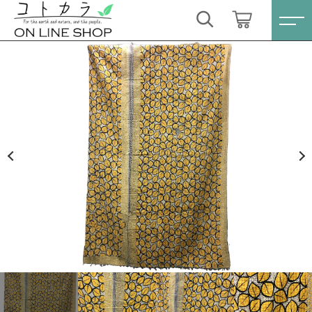
カートに商品を追加しました
キーワード検索
ログイン / 会員登録
ラリーキルト〔NO.99〕kinoha
すべて
お気に入り
数量
こだわり検索
スキンケア・石鹸
19,800円
（税込）
親カテゴリ
HINOKI（土佐ヒノキ）シリーズ
すべての商品
スキンケア・石鹸
サステナブル歯ブラシ・歯磨き粉
ショッピングを続ける
子カテゴリ
HINOKI（土佐ヒノキ）シリーズ
洗剤・食器用石鹸
サステナブル歯ブラシ・歯磨き粉
カートを確認する
価格帯
タオル/ハンカチ
洗剤・食器用石鹸
～