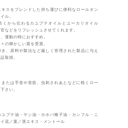
0
/エキスをブレンドした持ち運びに便利なロールオン
l
オイル。
古くから伝わるカユプテオイルとユーカリオイル
器官などをリフレッシュさせてくれます。
ア、運動の時におすすめ。
数々の輝かしい賞を受賞。
づき、原料や製法など厳しく管理された製品に与え
認証取得。
、または手首や首筋、虫刺されあとなどに軽くロー
用下さい。
カユプテ油・ヤシ油・ホホバ種子油・カンフル・ニ
オイ花／葉／茎エキス・メントール