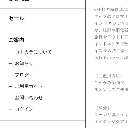
5種類の植物油
タイプのアロマ
セール
インドネシアで
が、腹部や消化
旅行やアウトド
ご案内
インドネシアで
イスラム法に基
コトカラについて
られるハラール
お知らせ
ブログ
［ご使用方法］
こめかみや眉間
ご利用ガイド
ルオンしてご使
お問い合わせ
［成分］
ログイン
ユーカリ葉油・
オイテンジクア