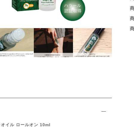
ッピングを続ける
カートを確認
e
c
a
r
e
ーカオイル ロールオン 10ml
1