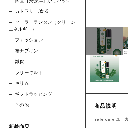
ショ
国産［奥会津］かごバッグ
カトラリー/食器
並び順
ソーラーランタン（クリーン
エネルギー）
ファッション
布ナプキン
雑貨
ラリーキルト
キリム
ギフトラッピング
その他
商品説明
safe care ユ
新着商品