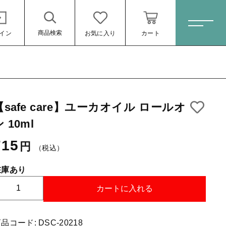
商品検索
イン
お気に入り
カート
ホーム
l
【safe care】ユーカオイル ロールオ
すべての商品
 10ml
スキンケア・石鹸
715円
（税込）
715
円
（税込）
HINOKI（土佐ヒノキ）シリーズ
サステナブル歯ブラシ・歯磨き粉
在庫あり
【
洗剤・食器用石鹸
カートに入れる
タオル/ハンカチ
商品コード:
DSC-20218
ール