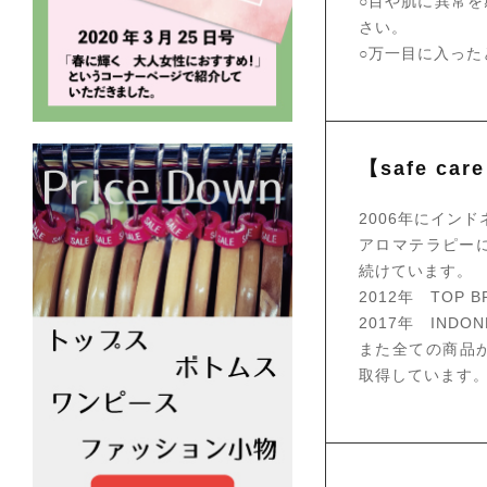
○目や肌に異常
さい。
○万一目に入った
【safe c
2006年にイン
アロマテラピー
続けています。
2012年 TOP B
2017年 INDON
また全ての商品が、M
取得しています