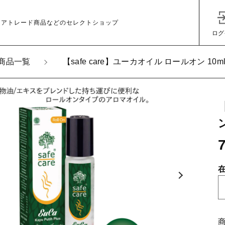
ェアトレード商品などのセレクトショップ
ログ
商品一覧
【safe care】ユーカオイル ロールオン 10m
加しました
ン
fe care】ユーカオイル ロールオン 10ml
子カテゴリ
その他
s
a
在庫あり
セ
f