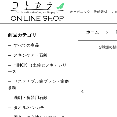
オーガニック・天然素材・フ
ホーム
商品カテゴリ
カートに商品を追
すべての商品
スキンケア・石鹸
HINOKI（土佐ヒノキ）シリ
【sa
親カテゴリ
ーズ
数量
サステナブル歯ブラシ・歯磨
き粉
洗剤・食器用石鹸
価格帯
タオル/ハンカチ
～