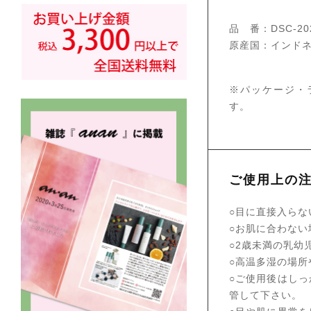
品 番：DSC-20
原産国：インド
※パッケージ・
す。
ご使用上の
○目に直接入らな
○お肌に合わない
○2歳未満の乳幼
○高温多湿の場
○ご使用後はし
管して下さい。