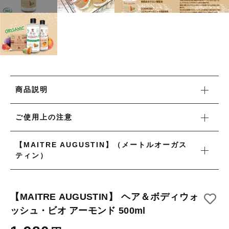
タオル/ハンカチ
国産［奥会津］かごバッグ
その他
国産［奥会津］かごバッグ
在庫あり
セール
カトラリー/食器
カトラリー/食器
並び順
ソーラーランタン（クリーンエネルギー）
ソーラーランタン（クリーンエネルギー）
ファッション
商品説明
ファッション
布ナプキン
ご使用上の注意
布ナプキン
雑貨
【MAITRE AUGUSTIN】（メートルオーガス
ラリーキルト
雑貨
ティン）
キリム
ラリーキルト
ギフトラッピング
【MAITRE AUGUSTIN】 ヘア＆ボディウォ
キリム
ッシュ・ビオ アーモンド 500ml
その他