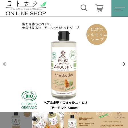
カートに商品を追加しました
キーワード検索
ログイン / 会員登録
【MAITRE AUGUSTIN】 ヘア＆ボディウォッシ
すべて
ュ・ビオ アーモンド 500ml
お気に入り
数量
こだわり検索
スキンケア・石鹸
1,980円
（税込）
親カテゴリ
HINOKI（土佐ヒノキ）シリーズ
すべての商品
スキンケア・石鹸
サステナブル歯ブラシ・歯磨き粉
ショッピングを続ける
子カテゴリ
HINOKI（土佐ヒノキ）シリーズ
洗剤・食器用石鹸
サステナブル歯ブラシ・歯磨き粉
カートを確認する
価格帯
タオル/ハンカチ
洗剤・食器用石鹸
～