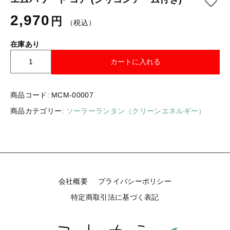
ギフトラッピング
新着商品
2,970
円
（税込）
その他
セール
在庫あり
エ
カートに入れる
ム
パ
ワ
商品コード:
MCM-00007
コトカラについて
ー
商品カテゴリー:
ソーラーランタン（クリーンエネルギー）
ド
お知らせ
コ
ア
ブログ
(
シ
ご利用ガイド
リ
コ
会社概要
プライバシーポリシー
お問い合わせ
ン
特定商取引法に基づく表記
ア
ログイン
ー
ム