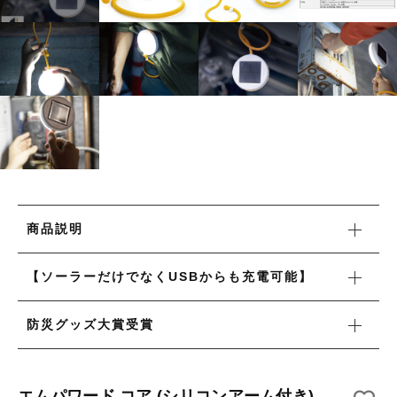
タオル/ハンカチ
国産［奥会津］かごバッグ
その他
国産［奥会津］かごバッグ
在庫あり
セール
カトラリー/食器
カトラリー/食器
並び順
ソーラーランタン（クリーンエネルギー）
ソーラーランタン（クリーンエネルギー）
ファッション
ファッション
布ナプキン
布ナプキン
雑貨
商品説明
ラリーキルト
雑貨
【ソーラーだけでなくUSBからも充電可能】
キリム
ラリーキルト
防災グッズ大賞受賞
ギフトラッピング
キリム
その他
エムパワード コア (シリコンアーム付き)