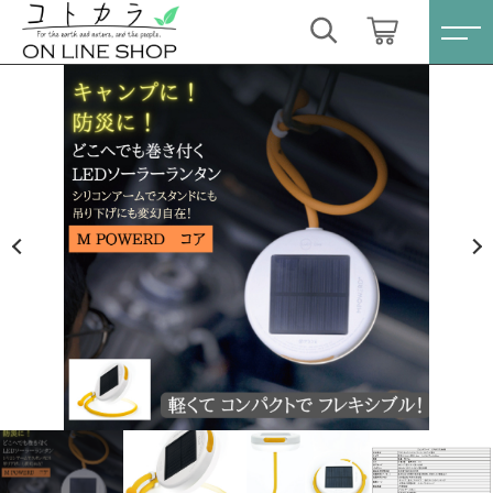
カートに商品を追加しました
キーワード検索
ログイン / 会員登録
エムパワード コア (シリコンアーム付き)
すべて
お気に入り
数量
こだわり検索
スキンケア・石鹸
2,970円
（税込）
親カテゴリ
HINOKI（土佐ヒノキ）シリーズ
すべての商品
スキンケア・石鹸
サステナブル歯ブラシ・歯磨き粉
ショッピングを続ける
子カテゴリ
HINOKI（土佐ヒノキ）シリーズ
洗剤・食器用石鹸
サステナブル歯ブラシ・歯磨き粉
カートを確認する
価格帯
タオル/ハンカチ
洗剤・食器用石鹸
～