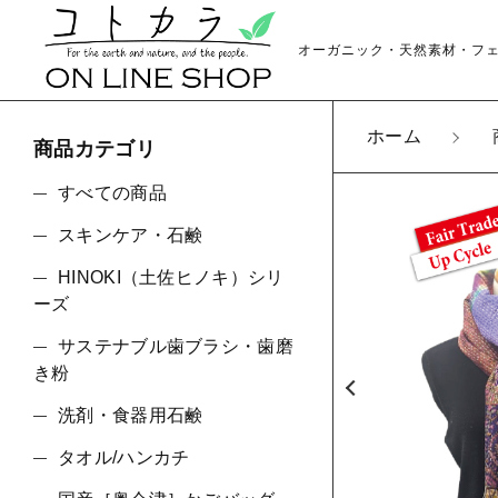
オーガニック・天然素材・フ
ホーム
商品カテゴリ
カートに商品を追
すべての商品
スキンケア・石鹸
HINOKI（土佐ヒノキ）シリ
カン
親カテゴリ
ーズ
数量
サステナブル歯ブラシ・歯磨
き粉
洗剤・食器用石鹸
価格帯
タオル/ハンカチ
～