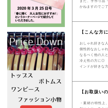
また、手作り品
かねますのでご
【こんな方
おしゃれ好きな
個性的なおしゃ
なるべく他の人
冷え性の方に◎
インドが好きな
【お取扱い
・素材の特性上