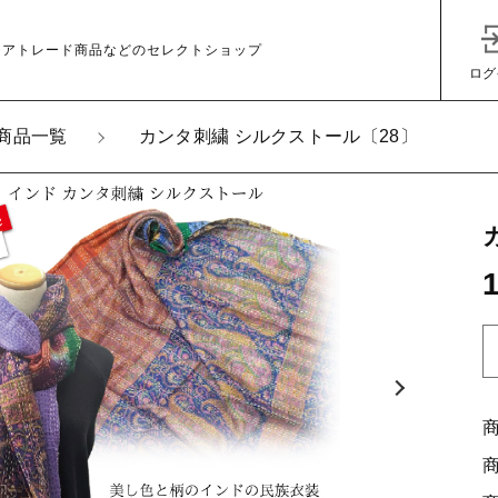
ェアトレード商品などのセレクトショップ
ログ
商品一覧
カンタ刺繍 シルクストール〔28〕
加しました
タ刺繍 シルクストール〔28〕
子カテゴリ
その他
在庫あり
セ