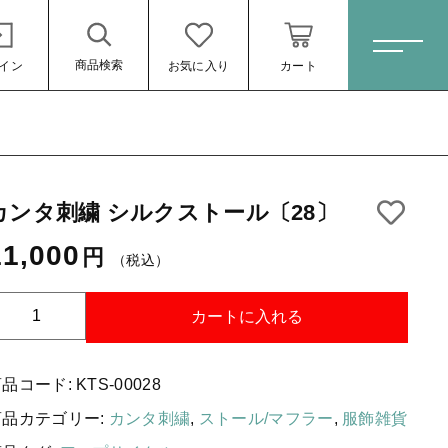
商品検索
イン
お気に入り
カート
ホーム
カンタ刺繍 シルクストール〔28〕
すべての商品
11,000
円
スキンケア・石鹸
（税込）
11,000円
（税込）
HINOKI（土佐ヒノキ）シリーズ
カ
カートに入れる
サステナブル歯ブラシ・歯磨き粉
ン
タ
洗剤・食器用石鹸
商品コード:
KTS-00028
刺
繍
タオル/ハンカチ
商品カテゴリー:
カンタ刺繍
,
ストール/マフラー
,
服飾雑貨
シ
ール