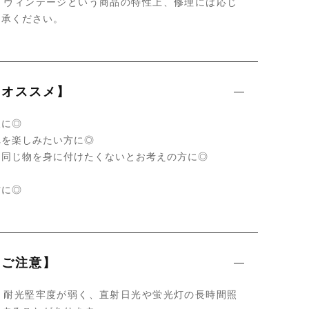
・ヴィンテージという商品の特性上、修理には応じ
了承ください。
にオススメ】
人に◎
れを楽しみたい方に◎
と同じ物を身に付けたくないとお考えの方に◎
方に◎
のご注意】
、耐光堅牢度が弱く、直射日光や蛍光灯の長時間照