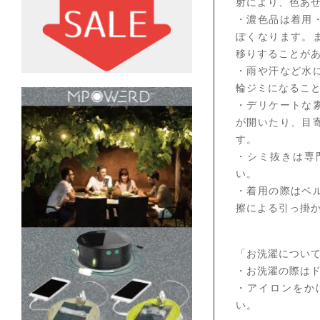
射により、色あ
・濃色品は着用
ぽくなります。
移りすることが
・雨や汗など水
輪ジミになるこ
・デリケートな
が開いたり、目
す。
・シミ抜きは専
い。
・着用の際はベ
擦による引っ掛
「お洗濯につい
・お洗濯の際は
・アイロンをか
い。