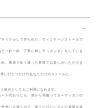
プサイクルして作られた、ヴィンテージストールで
ねて一針一針、丁寧に刺し子（カンタ）をしていま
ため、裏表で全く違った表情でお楽しみいただけま
世界にひとつだけのあなただけのストールに。
服１枚分としてもご利用になれます。
コート代わりにも、肩から羽織ってカーディガンの
も色使いも違うので、使うたびにいろんな表情を楽