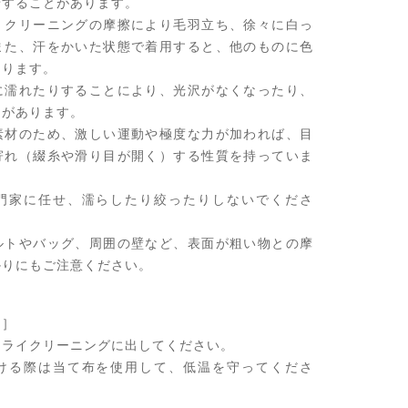
せすることがあります。
・クリーニングの摩擦により毛羽立ち、徐々に白っ
また、汗をかいた状態で着用すると、他のものに色
あります。
に濡れたりすることにより、光沢がなくなったり、
とがあります。
素材のため、激しい運動や極度な力が加われば、目
寄れ（綴糸や滑り目が開く）する性質を持っていま
門家に任せ、濡らしたり絞ったりしないでくださ
ルトやバッグ、周囲の壁など、表面が粗い物との摩
かりにもご注意ください。
て］
ドライクリーニングに出してください。
ける際は当て布を使用して、低温を守ってくださ