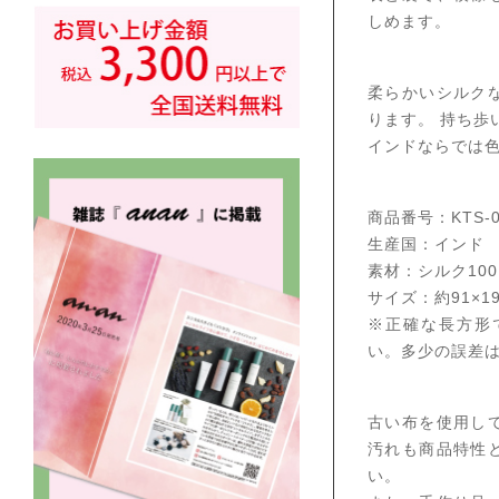
しめます。
柔らかいシルク
ります。 持ち歩
インドならでは
商品番号：KTS-0
生産国：インド
素材：シルク10
サイズ：約91×19
※正確な長方形
い。多少の誤差
古い布を使用し
汚れも商品特性
い。