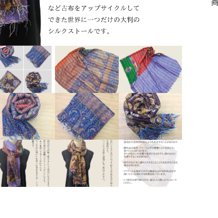
ッピングを続ける
カートを確認
2
8