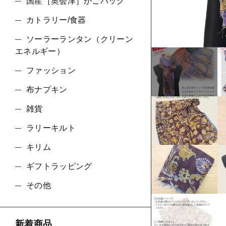
ショ
国産［奥会津］かごバッグ
カトラリー/食器
並び順
ソーラーランタン（クリーン
エネルギー）
ファッション
布ナプキン
雑貨
ラリーキルト
キリム
ギフトラッピング
その他
新着商品